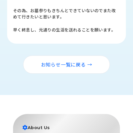
品
情
その為、お墓参りもきちんとできていないのでまた改
報
めて行きたいと思います。
受
早く終息し、元通りの生活を送れることを願います。
注
事
例
取
お知らせ一覧に戻る →
扱
メ
ー
カ
ー
お
知
ら
せ/
About Us
ブ