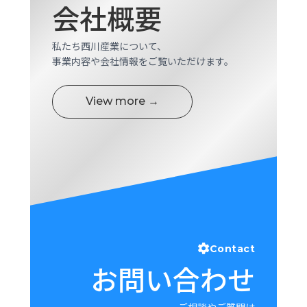
会社概要
ロ
グ
私たち西川産業について、
事業内容や会社情報をご覧いただけます。
採
用
情
View more →
報
お
メ
問
ル
い
マ
合
ガ
わ
登
せ
録
awasangyo_nbc
Contact
お問い合わせ
ご相談やご質問は