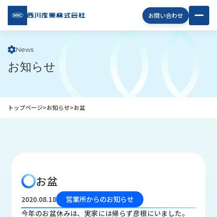
西川
お問い合わせ
産業
株式
会社
News
お知らせ
企
業
情
報
トップページ
>
お知らせ
>
お盆
私
た
ち
の
取
り
お盆
組
み
2020.08.18
営業所からのお知らせ
商
今年のお盆休みは、実家には帰らず彦根にいました。