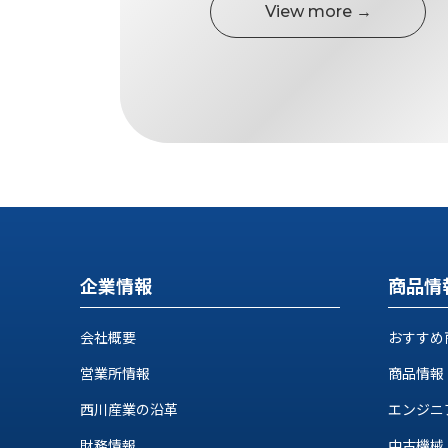
す
View more →
定・
す
作
め
業
商
工
品
具
情
環
報
境
エ
機
ン
器・
ジ
工
ニ
場
ア
設
企業情報
商品情
リ
備
ン
マ
グ
会社概要
おすすめ
テ
情
ハ
報
営業所情報
商品情報
ン・
中
西川産業の沿革
エンジニ
FA
古・
シ
短
財務情報
中古機械