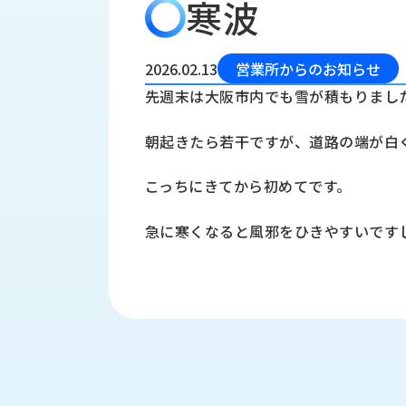
寒波
会
う
社
れ
り
概
し
組
要
か
2026.02.13
営業所からのお知らせ
っ
経
み
先週末は大阪市内でも雪が積もりまし
た
営
受
理
私
朝起きたら若干ですが、道路の端が白
注
念
た
ち
拠
こっちにきてから初めてです。
の
点
取
取
一
急に寒くなると風邪をひきやすいです
り
扱
覧
組
メ
西
み
川
ー
サ
産
ス
業
カ
テ
の
ナ
ー
沿
ビ
革
リ
工