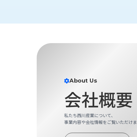
財
テ
作
務
ィ
機
情
械・
福
報
鍛
利
圧
一
厚
機
般
生
械・
事
CAD/CAM
業
主
商
ロ
行
ボ
品
動
ッ
計
情
ト
About Us
画
切
会社概要
報
私
削・
た
ツ
新
ち
ー
着
の
私たち西川産業について、
リ
一
強
事業内容や会社情報をご覧いただけま
ン
覧
み
グ・
お
測