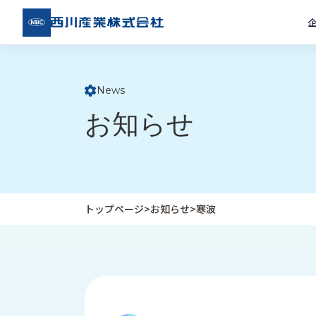
西川
産業
株式
会社
News
ト
お知らせ
ッ
プ
ペ
ー
ジ
トップページ
>
お知らせ
>
寒波
企
私
受
業
た
注
情
ち
事
報
の
例
取