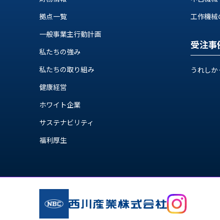
ス
納
テ
拠点一覧
工作機械の自
期
ム
機
一般事業主行動計画
機
械
受注事
器
私たちの強み
情
メ
報
私たちの取り組み
うれしか
カ
工
ト
健康経営
作
ロ・
機
制
ホワイト企業
械
御
の
サステナビリティ
機
自
器
福利厚生
動
化,AI,
IoT
お
知
ら