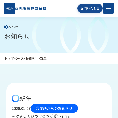
西川
お問い合わせ
産業
株式
会社
News
お知らせ
企
業
情
報
トップページ
>
お知らせ
>
新年
私
た
ち
の
取
り
新年
組
み
2020.01.07
営業所からのお知らせ
商
あけましておめでとうございます。