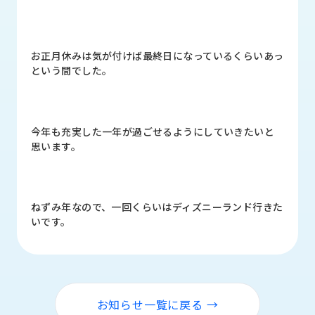
品
情
報
お正月休みは気が付けば最終日になっているくらいあっ
受
という間でした。
注
事
例
今年も充実した一年が過ごせるようにしていきたいと
取
思います。
扱
メ
ー
カ
ねずみ年なので、一回くらいはディズニーランド行きた
ー
いです。
お
知
ら
せ/
お知らせ一覧に戻る →
ブ