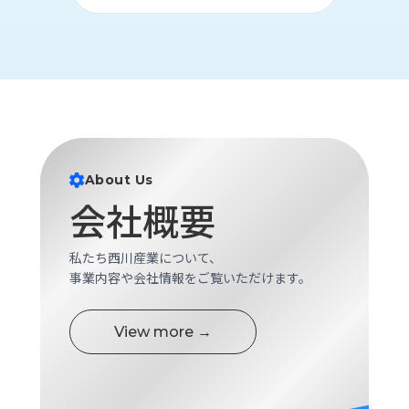
ロ
グ
採
用
情
報
お
メ
About Us
問
ル
会社概要
い
マ
合
ガ
わ
登
私たち西川産業について、
せ
録
事業内容や会社情報をご覧いただけます。
awasangyo_nbc
View more →