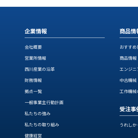
ス
納
テ
期
ム
機
機
械
器
企業情報
商品情
情
メ
報
カ
会社概要
おすすめ
工
ト
作
営業所情報
商品情報
ロ・
機
制
西川産業の沿革
エンジニ
械
御
の
機
財務情報
中古機械
自
器
動
拠点一覧
工作機械の自
化,AI,
一般事業主行動計画
IoT
お
受注事
私たちの強み
知
私たちの取り組み
うれしか
ら
健康経営