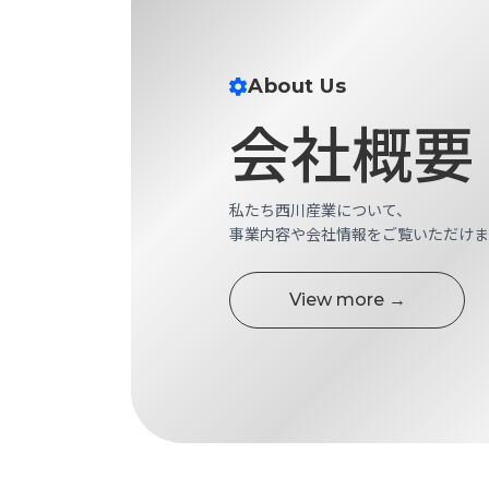
す
定・
す
作
め
業
商
About Us
工
品
会社概要
具
情
環
報
境
エ
機
私たち西川産業について、
ン
器・
事業内容や会社情報をご覧いただけま
ジ
工
ニ
場
ア
設
View more →
リ
備
ン
マ
グ
テ
情
ハ
報
ン・
中
FA
古・
シ
短