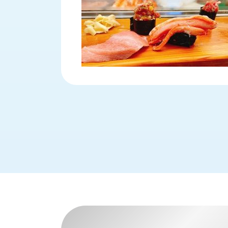
財
テ
作
務
ィ
機
情
械・
福
報
鍛
利
圧
一
厚
機
般
生
械・
事
CAD/CAM
業
主
商
ロ
行
ボ
品
動
ッ
計
情
ト
画
切
報
私
削・
た
ツ
新
ち
ー
着
の
リ
一
強
ン
覧
み
グ・
お
測