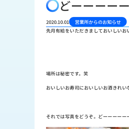
どーーーー
会
う
社
れ
り
概
し
組
要
か
2020.10.01
営業所からのお知らせ
っ
経
み
先月有給をいただきましておいしいお
た
営
受
理
私
注
念
た
ち
拠
の
点
取
取
一
場所は秘密です。笑
り
扱
覧
組
メ
西
み
おいしいお寿司においしいお酒きれい
川
ー
サ
産
ス
業
カ
テ
の
ナ
ー
それでは写真をどうぞ。どーーーーー
沿
ビ
革
リ
工