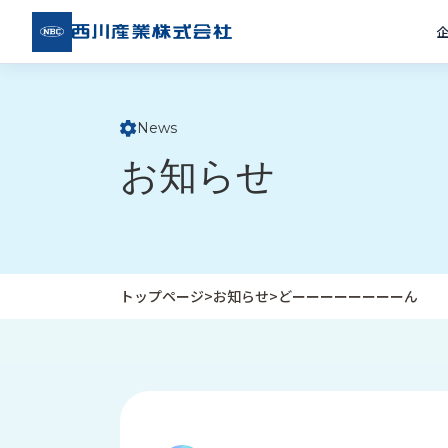
西川
産業
株式
会社
News
ト
お知らせ
ッ
プ
ペ
ー
ジ
トップページ
>
お知らせ
>
どーーーーーーーーん
企
私
受
業
た
注
情
ち
事
報
の
例
取