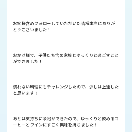
品
情
報
お客様含めフォローしていただいた皆様本当にありが
受
とうございました！
注
事
例
おかげ様で、子供たち含め家族とゆっくりと過ごすこと
取
ができました！
扱
メ
ー
カ
慣れない料理にもチャレンジしたので、少しは上達した
ー
と思います！
お
知
ら
あとは気持ちに余裕ができたので、ゆっくりと飲めるコ
せ/
ーヒーとワインにすごく興味を持ちました！
ブ