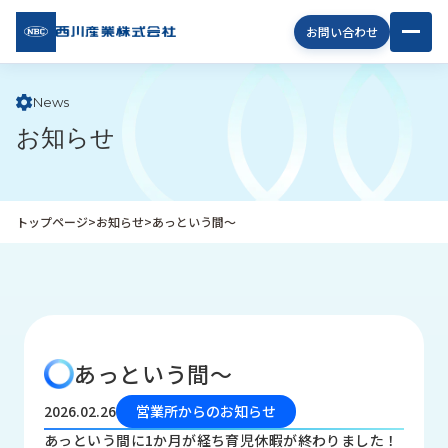
西川
お問い合わせ
産業
株式
会社
News
お知らせ
企
業
情
報
トップページ
>
お知らせ
>
あっという間～
私
た
ち
の
取
り
あっという間～
組
み
2026.02.26
営業所からのお知らせ
商
あっという間に1か月が経ち育児休暇が終わりました！