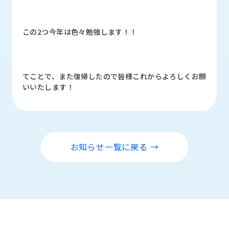
ロ
グ
この2つ今年は色々勉強します！！
採
用
情
てことで、また復帰したので皆様これからよろしくお願
報
いいたします！
お
メ
問
ル
い
マ
合
ガ
わ
登
お知らせ一覧に戻る →
せ
録
awasangyo_nbc