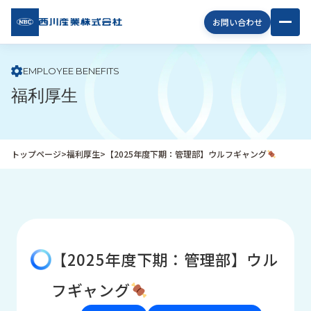
西川
お問い合わせ
産業
株式
会社
EMPLOYEE BENEFITS
福利厚生
企
業
情
報
トップページ
>
福利厚生
>
【2025年度下期：管理部】ウルフギャング
私
た
ち
の
取
り
【2025年度下期：管理部】ウル
組
み
フギャング
商