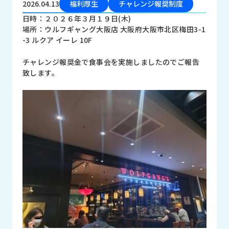
2026.04.13
福利厚生
チャレンジ報奨制度
品
情
日時：２０２６年３月１９日(木)
報
場所：ウルフギャング大阪店 大阪府大阪市北区梅田3-1
-3 ルクア イーレ 10F
受
注
チャレンジ報奨金で食事会を実施しましたのでご報告
事
致します。
例
取
扱
メ
ー
カ
ー
お
知
ら
せ/
ブ