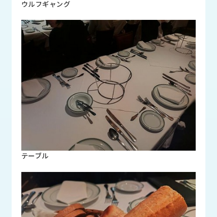
ウルフギャング
ロ
グ
採
用
情
報
お
メ
問
ル
い
マ
合
ガ
わ
登
せ
録
テーブル
awasangyo_nbc