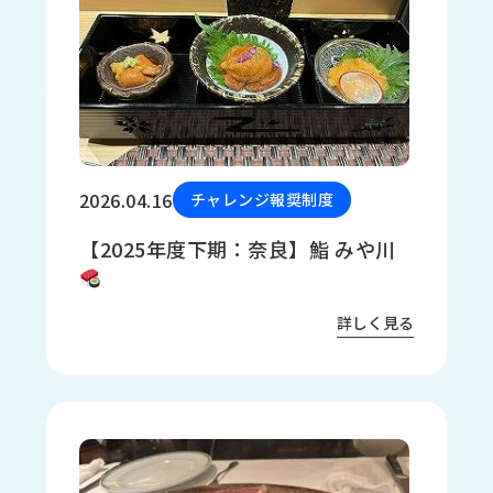
品
情
報
受
注
事
例
2026.04.16
チャレンジ報奨制度
取
【2025年度下期：奈良】鮨 みや川
扱
メ
ー
カ
詳しく見る
ー
お
知
ら
せ/
ブ