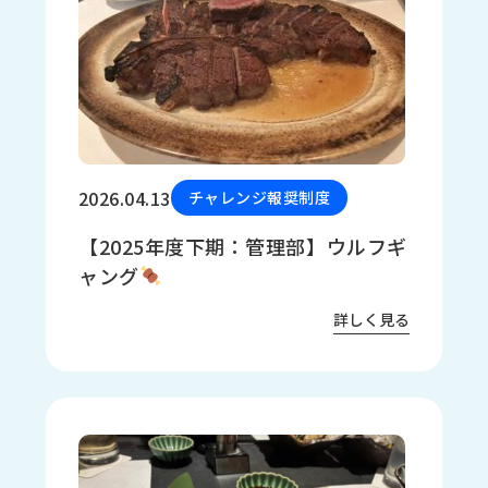
ロ
グ
採
用
情
報
2026.04.13
チャレンジ報奨制度
お
メ
問
ル
【2025年度下期：管理部】ウルフギ
い
マ
ャング
合
ガ
わ
登
詳しく見る
せ
録
awasangyo_nbc