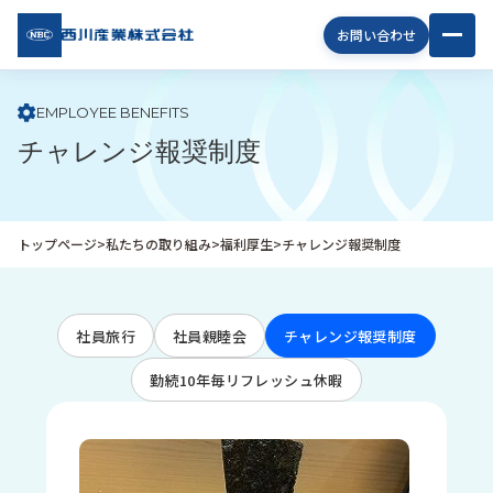
西川
お問い合わせ
産業
株式
会社
EMPLOYEE BENEFITS
チャレンジ報奨制度
企
業
情
報
トップページ
>
私たちの取り組み
>
福利厚生
>
チャレンジ報奨制度
私
た
ち
社員旅行
社員親睦会
チャレンジ報奨制度
の
取
勤続10年毎リフレッシュ休暇
り
組
み
商