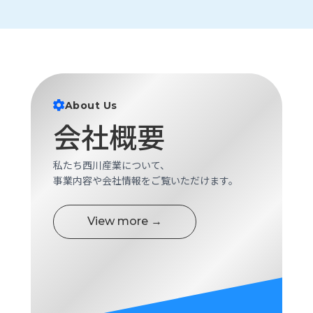
ロ
グ
採
用
情
About Us
報
会社概要
お
メ
問
ル
い
マ
私たち西川産業について、
合
ガ
事業内容や会社情報をご覧いただけます。
わ
登
せ
録
View more →
awasangyo_nbc