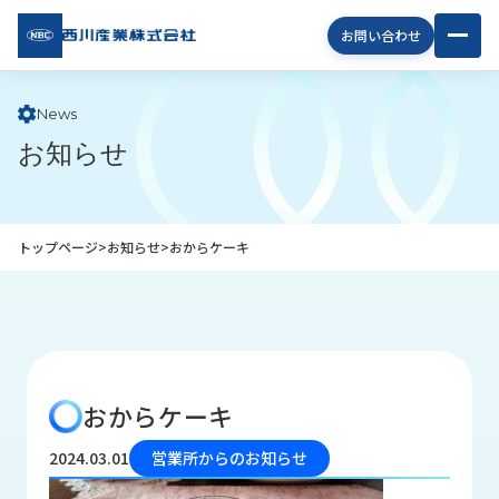
西川
お問い合わせ
産業
株式
会社
News
お知らせ
企
業
情
報
トップページ
>
お知らせ
>
おからケーキ
私
た
ち
の
取
り
おからケーキ
組
み
2024.03.01
営業所からのお知らせ
商