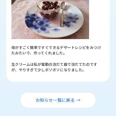
品
情
報
受
注
事
例
母がすごく簡単ですぐできるデザートレシピをみつけ
たみたいで、作ってくれました。
取
扱
生クリームは私が電動の泡だて器で泡だてたのです
メ
が、やりすぎて少しボソボソになりました。
ー
カ
ー
お
知
お知らせ一覧に戻る →
ら
せ/
ブ