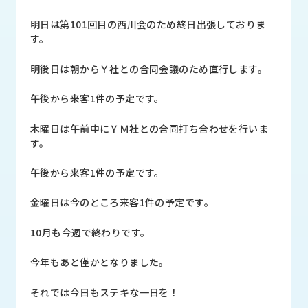
品
情
明日は第101回目の西川会のため終日出張しておりま
報
す。
受
明後日は朝からＹ社との合同会議のため直行します。
注
事
午後から来客1件の予定です。
例
木曜日は午前中にＹＭ社との合同打ち合わせを行いま
取
す。
扱
メ
午後から来客1件の予定です。
ー
カ
金曜日は今のところ来客1件の予定です。
ー
10月も今週で終わりです。
お
知
今年もあと僅かとなりました。
ら
せ/
それでは今日もステキな一日を！
ブ