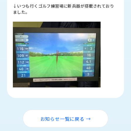
ロ
↓いつも行くゴルフ練習場に新兵器が搭載されており
グ
ました。
採
用
情
報
お
メ
問
ル
い
マ
合
ガ
わ
登
せ
録
awasangyo_nbc
お知らせ一覧に戻る →