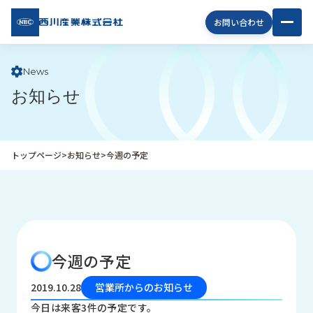
西川
お問い合わせ
産業
株式
会社
News
お知らせ
企
業
情
報
トップページ
>
お知らせ
>
今週の予定
私
た
ち
の
取
り
今週の予定
組
み
2019.10.28
営業所からのお知らせ
商
今日は来客3件の予定です。