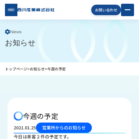
西川
お問い合わせ
産業
株式
会社
News
お知らせ
企
業
情
報
トップページ
>
お知らせ
>
今週の予定
私
た
ち
の
取
り
今週の予定
組
み
2021.01.25
営業所からのお知らせ
商
今日は来客２件の予定です。