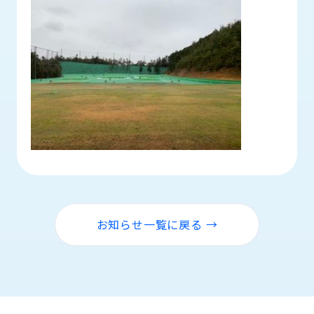
ロ
グ
採
用
情
報
お
メ
問
ル
い
マ
合
ガ
わ
登
せ
録
お知らせ一覧に戻る →
awasangyo_nbc