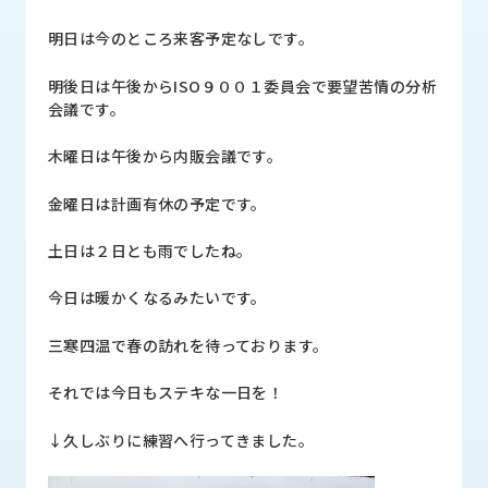
品
情
明日は今のところ来客予定なしです。
報
明後日は午後からISO９００１委員会で要望苦情の分析
受
会議です。
注
事
木曜日は午後から内販会議です。
例
金曜日は計画有休の予定です。
取
扱
土日は２日とも雨でしたね。
メ
ー
今日は暖かくなるみたいです。
カ
ー
三寒四温で春の訪れを待っております。
お
それでは今日もステキな一日を！
知
ら
↓久しぶりに練習へ行ってきました。
せ/
ブ