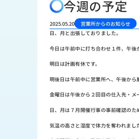
今週の予定
会
う
社
れ
り
概
し
組
要
か
2025.05.20
営業所からのお知らせ
っ
経
み
日、月と出張しておりました。
た
営
受
理
私
今日は午前中に打ち合わせ１件、午後
注
念
た
ち
拠
明日は計画有休です。
の
点
取
取
一
明後日は午前中に営業所へ、午後から
り
扱
覧
組
メ
西
み
金曜日は午後から２回目の仕入先・メ
川
ー
サ
産
ス
日、月は７月開催行事の事前確認のた
業
カ
テ
の
ナ
ー
気温の高さと湿度で体力を奪われまし
沿
ビ
革
リ
工