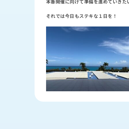
本番開催に向けて準備を進めていきた
財
テ
作
務
ィ
機
情
それでは今日もステキな１日を！
械・
福
報
鍛
利
圧
一
厚
機
般
生
械・
事
CAD/CAM
業
主
商
ロ
行
ボ
品
動
ッ
計
情
ト
画
切
報
私
削・
た
ツ
新
ち
ー
着
の
リ
一
強
ン
覧
み
グ・
お
測