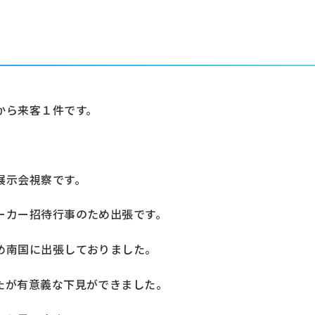
から来客１件です。
展示会視察です。
ーカー招待行事のため出張です。
め南国に出張しておりました。
たが有意義な下見ができました。