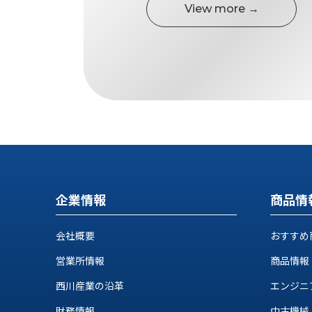
ス
View more →
納
テ
期
ム
機
機
械
器
情
メ
報
カ
工
ト
作
ロ・
機
制
械
御
の
機
自
器
企業情報
商品情
動
化,AI,
IoT
会社概要
おすすめ
お
営業所情報
商品情報
知
西川産業の沿革
エンジニ
ら
財務情報
中古機械