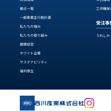
せ/
ブ
拠点一覧
工作機械の自
ロ
一般事業主行動計画
受注事
グ
私たちの強み
私たちの取り組み
うれしか
お
知
健康経営
ら
せ
ホワイト企業
営
サステナビリティ
業
福利厚生
所
ブ
ロ
グ
社
長
ブ