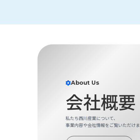
す
定・
す
作
め
業
商
工
品
具
情
環
報
境
エ
機
ン
器・
ジ
工
ニ
場
ア
About Us
設
リ
備
会社概要
ン
マ
グ
テ
情
ハ
報
私たち西川産業について、
ン・
事業内容や会社情報をご覧いただけま
中
FA
古・
シ
短