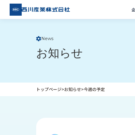
西川
産業
株式
会社
News
ト
お知らせ
ッ
プ
ペ
ー
ジ
トップページ
>
お知らせ
>
今週の予定
企
私
受
業
た
注
情
ち
事
報
の
例
取