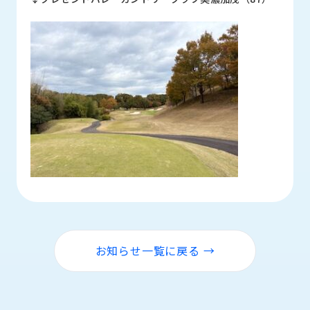
ロ
グ
採
用
情
報
お
メ
問
ル
い
マ
合
ガ
わ
登
せ
録
awasangyo_nbc
お知らせ一覧に戻る →