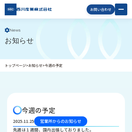
西川
お問い合わせ
産業
株式
会社
News
お知らせ
企
業
情
報
トップページ
>
お知らせ
>
今週の予定
私
た
ち
の
取
り
今週の予定
組
み
2025.11.25
営業所からのお知らせ
商
先週は１週間、国内出張しておりました。