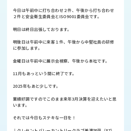
品
情
今日は午前中に打ち合わせ２件、午後から打ち合わせ
報
２件と安全衛生委員会とISO9001委員会です。
受
明日は終日出張しております。
注
事
明後日は午前中に来客１件、午後から中堅社員の研修
例
に参加します。
取
金曜日は午前中に展示会視察、午後から本社です。
扱
メ
11月もあっという間に終了です。
ー
カ
2025年もあと少しです。
ー
業績好調ですのでこのまま来年3月決算を迎えたいと思
お
います。
知
ら
それでは今日もステキな一日を！
せ/
ブ
↓クレセントバレーカントリークラブ美濃加茂（87）