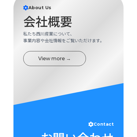
ロ
About Us
グ
会社概要
採
私たち西川産業について、
用
事業内容や会社情報をご覧いただけます。
情
報
お
メ
View more →
問
ル
い
マ
合
ガ
わ
登
せ
録
awasangyo_nbc
Contact