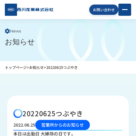
西川
お問い合わせ
産業
株式
会社
News
お知らせ
企
業
情
報
トップページ
>
お知らせ
>
20220625つぶやき
私
た
ち
の
取
り
20220625つぶやき
組
み
2022.06.25
営業所からのお知らせ
商
本日は出勤日 大掃除の日です｡