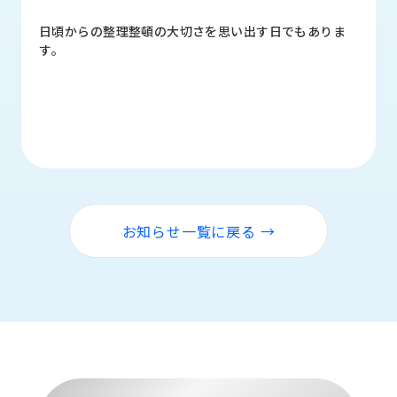
品
情
日頃からの整理整頓の大切さを思い出す日でもありま
報
す｡
受
注
事
例
取
扱
メ
お知らせ一覧に戻る →
ー
カ
ー
お
知
ら
せ/
ブ