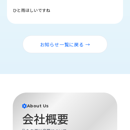
品
情
ひと雨ほしいですね
報
受
注
事
お知らせ一覧に戻る →
例
取
扱
メ
ー
カ
ー
お
About Us
知
会社概要
ら
せ/
ブ