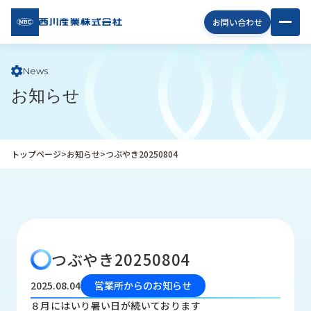
西川
お問い合わせ
産業
株式
会社
News
お知らせ
企
業
情
報
トップページ
>
お知らせ
>
つぶやき20250804
私
た
ち
の
取
り
つぶやき20250804
組
み
2025.08.04
営業所からのお知らせ
商
８月にはいり暑い日が続いております