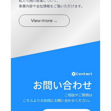
私たち西川産業について、
ロ
事業内容や会社情報をご覧いただけます。
グ
View more →
採
用
情
報
お
メ
問
ル
い
マ
合
ガ
わ
登
せ
録
Contact
お問い合わせ
awasangyo_nbc
ご相談やご質問は
こちらよりお気軽にお問い合わせください。