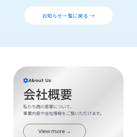
ロ
グ
お知らせ一覧に戻る →
採
用
情
報
お
メ
問
ル
い
マ
合
ガ
About Us
わ
登
会社概要
せ
録
awasangyo_nbc
私たち西川産業について、
事業内容や会社情報をご覧いただけます。
View more →