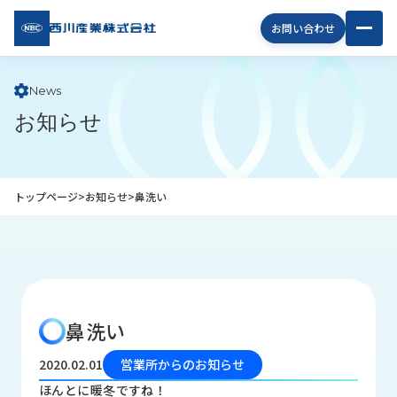
西川
お問い合わせ
産業
株式
会社
News
お知らせ
企
業
情
報
トップページ
>
お知らせ
>
鼻洗い
私
た
ち
の
取
り
鼻洗い
組
み
2020.02.01
営業所からのお知らせ
商
ほんとに暖冬ですね！