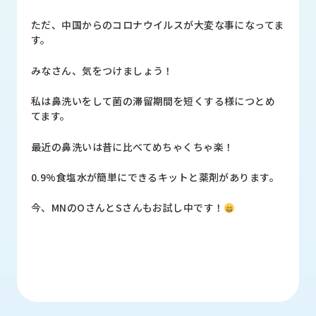
品
情
ただ、中国からのコロナウイルスが大変な事になってま
報
す。
受
みなさん、気をつけましょう！
注
事
私は鼻洗いをして菌の滞留期間を短くする様につとめ
例
てます。
取
最近の鼻洗いは昔に比べてめちゃくちゃ楽！
扱
メ
0.9%食塩水が簡単にできるキットと薬剤があります。
ー
カ
今、MNのOさんとSさんもお試し中です！
ー
お
知
ら
せ/
ブ