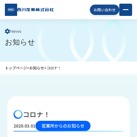
西川
お問い合わせ
産業
株式
会社
News
お知らせ
企
業
情
報
トップページ
>
お知らせ
>
コロナ！
私
た
ち
の
取
り
コロナ！
組
み
2020.03.01
営業所からのお知らせ
商