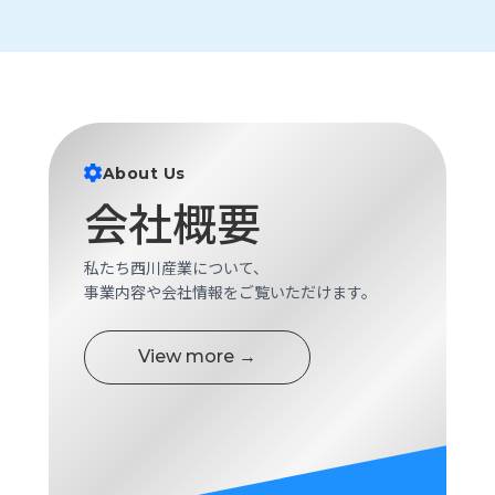
ロ
グ
採
用
情
報
About Us
会社概要
お
メ
問
ル
い
マ
私たち西川産業について、
合
ガ
事業内容や会社情報をご覧いただけます。
わ
登
せ
録
View more →
awasangyo_nbc