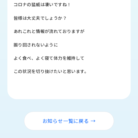
品
コロナの猛威は凄いですね！
情
報
皆様は大丈夫でしょうか？
受
あれこれと情報が流れておりますが
注
事
振り回されないように
例
よく食べ、よく寝て体力を維持して
取
扱
この状況を切り抜けたいと思います。
メ
ー
カ
ー
お
知
お知らせ一覧に戻る →
ら
せ/
ブ