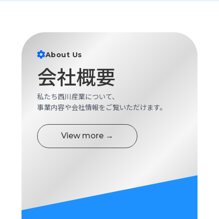
ロ
グ
採
About Us
用
情
会社概要
報
お
メ
私たち西川産業について、
問
ル
事業内容や会社情報をご覧いただけます。
い
マ
合
ガ
わ
登
View more →
せ
録
awasangyo_nbc