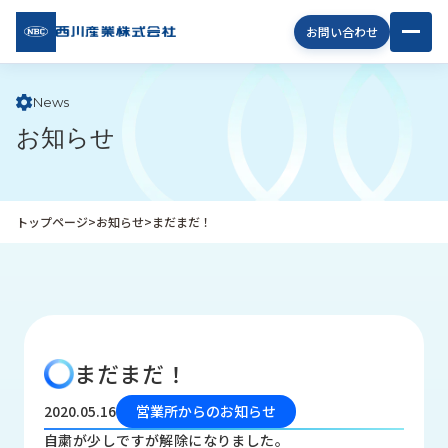
西川
お問い合わせ
産業
株式
会社
News
お知らせ
企
業
情
報
トップページ
>
お知らせ
>
まだまだ！
私
た
ち
の
取
り
まだまだ！
組
み
2020.05.16
営業所からのお知らせ
商
自粛が少しですが解除になりました。