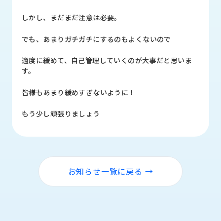
品
情
しかし、まだまだ注意は必要。
報
でも、あまりガチガチにするのもよくないので
受
注
適度に緩めて、自己管理していくのが大事だと思いま
事
す。
例
皆様もあまり緩めすぎないように！
取
扱
もう少し頑張りましょう
メ
ー
カ
ー
お知らせ一覧に戻る →
お
知
ら
せ/
ブ