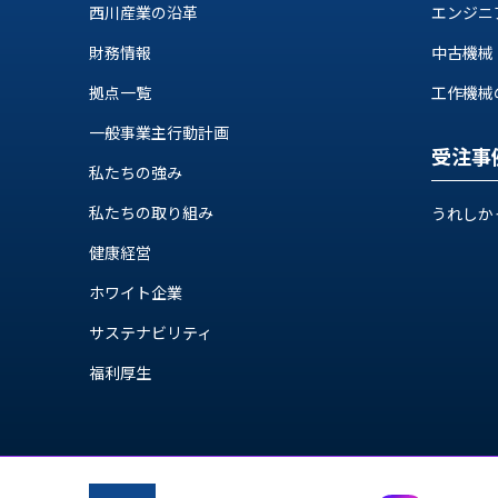
ス
西川産業の沿革
エンジニ
納
テ
期
財務情報
中古機械
ム
機
機
拠点一覧
工作機械の自
械
器
情
一般事業主行動計画
メ
報
受注事
カ
私たちの強み
工
ト
作
私たちの取り組み
ロ・
うれしか
機
制
械
健康経営
御
の
機
ホワイト企業
自
器
動
サステナビリティ
化,AI,
福利厚生
IoT
お
知
ら