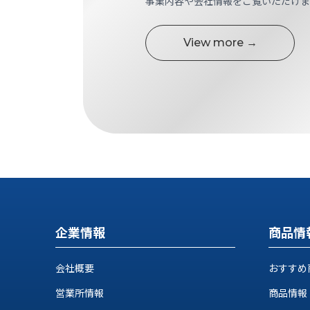
事業内容や会社情報をご覧いただけま
す
定・
す
作
め
View more →
業
商
工
品
具
情
環
報
境
エ
機
ン
器・
ジ
工
ニ
場
ア
設
リ
備
ン
マ
グ
企業情報
商品情
テ
情
ハ
報
会社概要
おすすめ
ン・
中
FA
営業所情報
商品情報
古・
シ
短