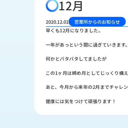
12月
会
う
社
れ
り
概
し
組
要
か
2020.12.01
営業所からのお知らせ
っ
経
み
早くも12月になりました。
た
営
受
理
私
一年があっという間に過ぎていきます
注
念
た
ち
拠
何かとバタバタしてましたが
の
点
取
取
一
この1ヶ月は締め月としてじっくり構
り
扱
覧
組
メ
西
み
あと、今月から来年の2月までチャレ
川
ー
サ
産
ス
健康には気をつけて頑張ります！
業
カ
テ
の
ナ
ー
沿
ビ
革
リ
工