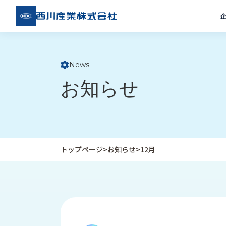
西川
産業
株式
会社
News
ト
お知らせ
ッ
プ
ペ
ー
ジ
トップページ
>
お知らせ
>
12月
企
私
受
業
た
注
情
ち
事
報
の
例
取