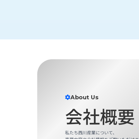
財
テ
作
務
ィ
機
情
械・
福
報
鍛
利
圧
一
厚
機
般
生
械・
事
CAD/CAM
業
主
商
ロ
行
ボ
品
動
ッ
計
情
ト
画
切
報
私
About Us
削・
た
ツ
新
会社概要
ち
ー
着
の
リ
一
強
ン
覧
み
グ・
私たち西川産業について、
お
測