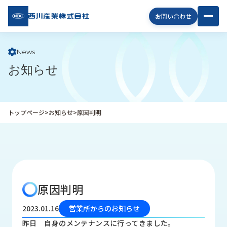
西川
お問い合わせ
産業
株式
会社
News
お知らせ
企
業
情
報
トップページ
>
お知らせ
>
原因判明
私
た
ち
の
取
り
原因判明
組
み
2023.01.16
営業所からのお知らせ
商
昨日 自身のメンテナンスに行ってきました。