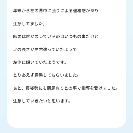
品
情
年末から左の背中に張りによる違和感があり
報
注意してました。
受
注
結果は首がズレているのはいつもの事だけど
事
例
足の長さが左右違っていたようで
取
左側に傾いていたようです。
扱
メ
とりあえず調整してもらいました。
ー
カ
あと、寝姿勢にも問題有りとの事で指導を受けました。
ー
注意していきたいと思います。
お
知
ら
せ/
ブ