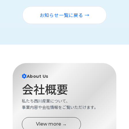
ロ
グ
お知らせ一覧に戻る →
採
用
情
報
お
メ
問
ル
い
マ
合
ガ
About Us
わ
登
会社概要
せ
録
awasangyo_nbc
私たち西川産業について、
事業内容や会社情報をご覧いただけます。
View more →