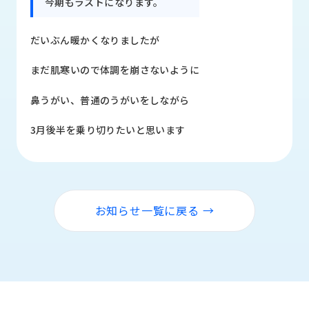
今期もラストになります。
品
情
報
だいぶん暖かくなりましたが
受
まだ肌寒いので体調を崩さないように
注
事
鼻うがい、普通のうがいをしながら
例
3月後半を乗り切りたいと思います
取
扱
メ
ー
カ
お知らせ一覧に戻る →
ー
お
知
ら
せ/
ブ