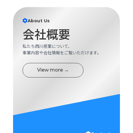
ロ
グ
About Us
採
会社概要
用
情
私たち西川産業について、
報
事業内容や会社情報をご覧いただけます。
お
メ
問
ル
い
マ
View more →
合
ガ
わ
登
せ
録
awasangyo_nbc