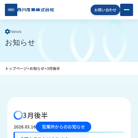
西川
お問い合わせ
産業
株式
会社
News
お知らせ
企
業
情
報
トップページ
>
お知らせ
>
3月後半
私
た
ち
の
取
り
3月後半
組
み
2026.03.16
営業所からのお知らせ
商