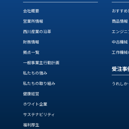
せ/
ブ
会社概要
おすすめ
ロ
営業所情報
商品情報
グ
西川産業の沿革
エンジニ
財務情報
中古機械
お
知
拠点一覧
工作機械の自
ら
せ
一般事業主行動計画
受注事
営
私たちの強み
業
所
私たちの取り組み
うれしか
ブ
健康経営
ロ
グ
ホワイト企業
社
サステナビリティ
長
ブ
福利厚生