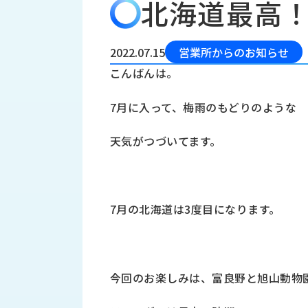
北海道最高
会
う
社
れ
り
概
し
組
要
か
2022.07.15
営業所からのお知らせ
っ
経
み
こんばんは。
た
営
受
理
私
7月に入って、梅雨のもどりのような
注
念
た
ち
拠
天気がつづいてます。
の
点
取
取
一
り
扱
覧
組
メ
西
み
7月の北海道は3度目になります。
川
ー
サ
産
ス
業
カ
テ
の
ナ
ー
今回のお楽しみは、富良野と旭山動物
沿
ビ
革
リ
工