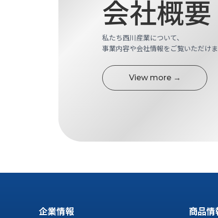
会社概要
ス
納
テ
期
ム
機
機
私たち西川産業について、
械
器
事業内容や会社情報をご覧いただけま
情
メ
報
カ
工
View more →
ト
作
ロ・
機
制
械
御
の
機
自
器
動
化,AI,
IoT
お
知
ら
企業情報
商品情