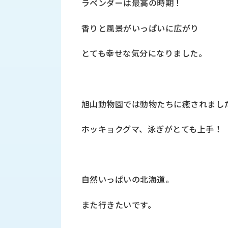
ラベンダーは最高の時期！
財
テ
作
務
ィ
機
情
香りと風景がいっぱいに広がり
械・
福
報
鍛
利
圧
一
とても幸せな気分になりました。
厚
機
般
生
械・
事
CAD/CAM
業
主
商
ロ
旭山動物園では動物たちに癒されまし
行
ボ
品
動
ッ
ホッキョクグマ、泳ぎがとても上手！
計
情
ト
画
切
報
私
削・
た
ツ
新
自然いっぱいの北海道。
ち
ー
着
の
リ
一
強
また行きたいです。
ン
覧
み
グ・
お
測