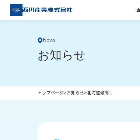
西川
産業
株式
会社
News
ト
お知らせ
ッ
プ
ペ
ー
ジ
トップページ
>
お知らせ
>
北海道最高！
企
私
受
業
た
注
情
ち
事
報
の
例
取