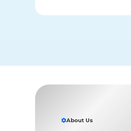
す
定・
す
作
め
業
商
工
品
具
情
環
報
境
エ
機
ン
器・
ジ
工
ニ
場
ア
設
リ
備
ン
マ
グ
テ
情
ハ
報
ン・
中
About Us
FA
古・
シ
短