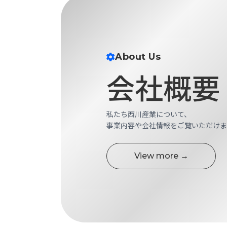
ス
納
テ
期
ム
機
機
械
器
情
About Us
メ
報
会社概要
カ
工
ト
作
ロ・
機
制
械
私たち西川産業について、
御
の
事業内容や会社情報をご覧いただけま
機
自
器
動
View more →
化,AI,
IoT
お
知
ら