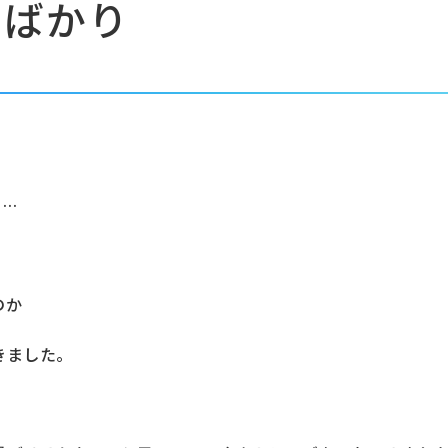
とばかり
月…
のか
きました。