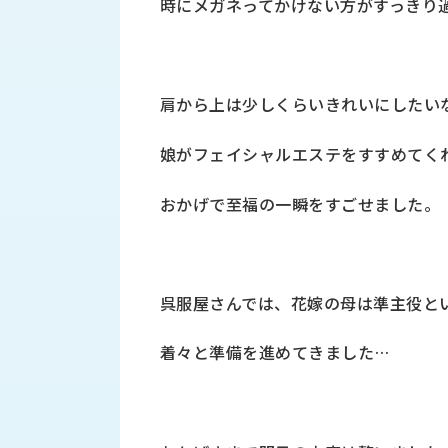
時にメガネってかけない方がすっきり
財
テ
作
務
ィ
機
情
械・
福
報
鍛
利
圧
一
肩から上は少しくらいきれいにしたい
厚
機
般
生
械・
事
娘がフェイシャルエステをすすめてく
CAD/CAM
業
主
商
ロ
おかげで至福の一瞬をすごせました。
行
ボ
品
動
ッ
計
情
ト
画
切
報
呉服屋さんでは、花嫁の母は準主役と
私
削・
た
ツ
新
着々と準備を進めてきました…
ち
ー
着
の
リ
一
強
ン
覧
み
グ・
お
測