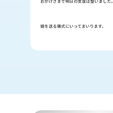
おかげさまで明日の支度は整いました
す
定・
す
作
め
業
商
工
品
娘を送る儀式にいってまいります。
具
情
環
報
境
エ
機
ン
器・
ジ
工
ニ
場
ア
設
リ
備
ン
マ
グ
テ
情
ハ
報
ン・
中
FA
古・
シ
短