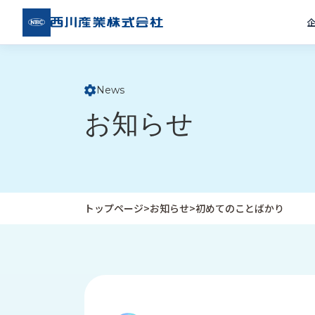
西川
産業
株式
会社
News
ト
お知らせ
ッ
プ
ペ
ー
ジ
トップページ
>
お知らせ
>
初めてのことばかり
企
私
受
業
た
注
情
ち
事
報
の
例
取