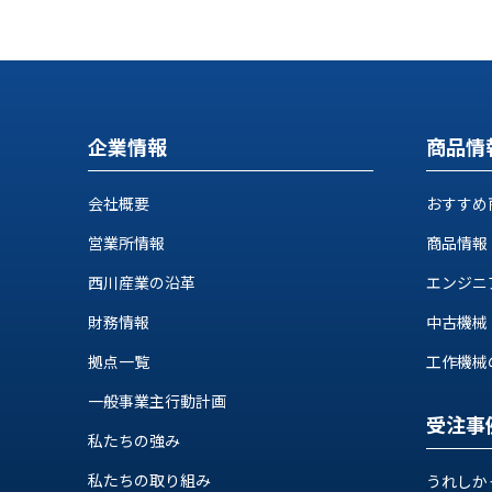
せ/
ブ
ロ
グ
企業情報
商品情
お
知
会社概要
おすすめ
ら
せ
営業所情報
商品情報
営
西川産業の沿革
エンジニ
業
所
財務情報
中古機械
ブ
拠点一覧
工作機械の自
ロ
グ
一般事業主行動計画
社
受注事
私たちの強み
長
ブ
私たちの取り組み
うれしか