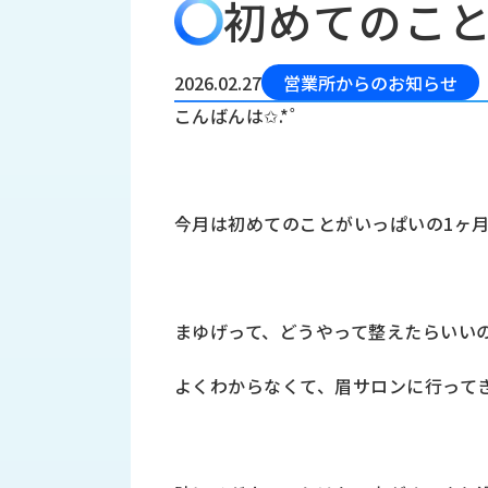
初めてのこ
会
う
社
れ
り
概
し
組
要
か
2026.02.27
営業所からのお知らせ
っ
経
み
こんばんは✩.*˚
た
営
受
理
私
注
念
た
ち
拠
今月は初めてのことがいっぱいの1ヶ
の
点
取
取
一
り
扱
覧
組
メ
西
み
まゆげって、どうやって整えたらいい
川
ー
サ
産
ス
よくわからなくて、眉サロンに行って
業
カ
テ
の
ナ
ー
沿
ビ
革
リ
工