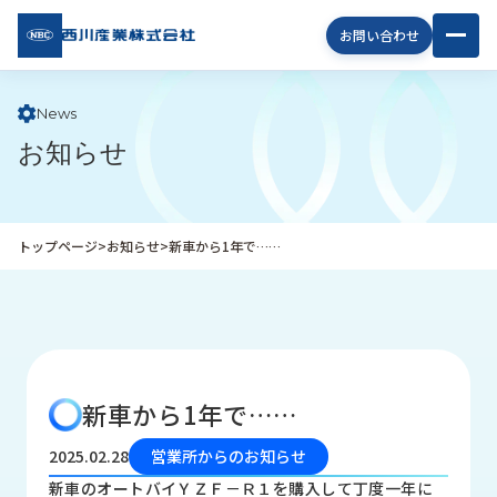
西川
お問い合わせ
産業
株式
会社
News
お知らせ
企
業
情
報
トップページ
>
お知らせ
>
新車から1年で……
私
た
ち
の
取
り
新車から1年で……
組
み
2025.02.28
営業所からのお知らせ
商
新車のオートバイＹＺＦ－Ｒ１を購入して丁度一年に