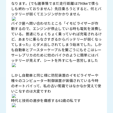
品
なります。(でも諸事情でまだ走行距離は790㎞で慣ら
情
しも終わっておりません）先日乗ろうとすると、何とバ
報
ッテリーが弱くてエンジンがかかりません
バイク屋へ問い合わせたところ「イモビライザーが作
受
動するので、エンジンが停止している時も電気を消費し
注
ている。普通にちょくちょく乗っていれば充電されるけ
事
ど、あまりに乗らなさすぎるからバッテリーが弱くなっ
例
てしまった」とダメ出しされてしまう始末でした。しか
も自動車とブースターケーブルを繋ごうにもそこはレー
取
サーレプリカのために他のバイクのように簡単にはバ
扱
ッテリーが見えず、シートを外すにも一苦労しました
メ
ー
カ
しかし自動車と同じ様に防犯装置のイモビライザーや
ー
種々のコンピューター制御装置が装備されている今時
のオートバイって、私の古い常識ではなかなか覚えて使
お
いこなすのは大変ですわ
知
時代と技術の進歩を痛感する62歳の私です
ら
せ/
ブ