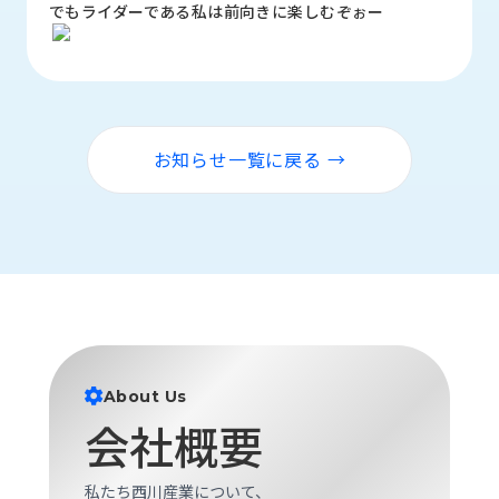
でもライダーである私は前向きに楽しむぞぉー
ロ
グ
採
用
情
お知らせ一覧に戻る →
報
お
メ
問
ル
い
マ
合
ガ
わ
登
せ
録
awasangyo_nbc
About Us
会社概要
私たち西川産業について、