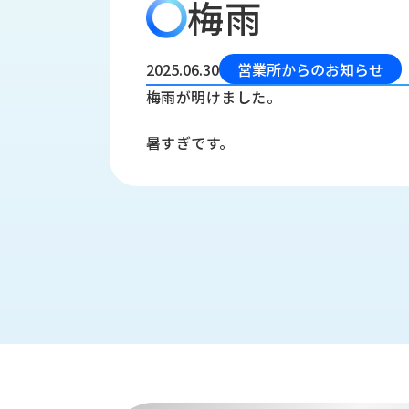
梅雨
会
う
社
れ
り
概
し
組
要
か
2025.06.30
営業所からのお知らせ
っ
経
み
梅雨が明けました。
た
営
受
理
私
暑すぎです。
注
念
た
ち
拠
の
点
取
取
一
り
扱
覧
組
メ
西
み
川
ー
サ
産
ス
業
カ
テ
の
ナ
ー
沿
ビ
革
リ
工