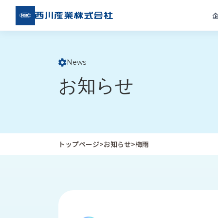
西川
産業
株式
会社
News
ト
お知らせ
ッ
プ
ペ
ー
ジ
トップページ
>
お知らせ
>
梅雨
企
私
受
業
た
注
情
ち
事
報
の
例
取