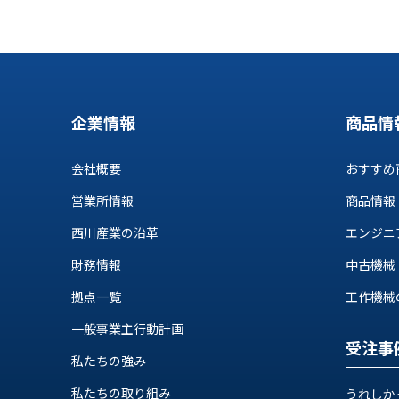
す
定・
す
作
め
業
商
工
品
具
情
企業情報
商品情
環
報
境
エ
機
会社概要
おすすめ
ン
器・
ジ
営業所情報
商品情報
工
ニ
場
西川産業の沿革
エンジニ
ア
設
リ
備
財務情報
中古機械
ン
マ
グ
拠点一覧
工作機械の自
テ
情
ハ
一般事業主行動計画
報
受注事
ン・
中
私たちの強み
FA
古・
シ
私たちの取り組み
うれしか
短