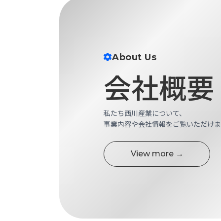
財
テ
作
務
ィ
機
情
械・
福
報
鍛
利
圧
一
厚
About Us
機
般
生
会社概要
械・
事
CAD/CAM
業
主
商
ロ
行
ボ
品
私たち西川産業について、
動
ッ
事業内容や会社情報をご覧いただけま
計
情
ト
画
切
報
私
View more →
削・
た
ツ
新
ち
ー
着
の
リ
一
強
ン
覧
み
グ・
お
測