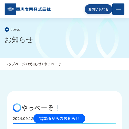
西川
お問い合わせ
産業
株式
会社
News
お知らせ
企
業
情
報
トップページ
>
お知らせ
>
やっべーぞ
私
た
ち
の
取
り
やっべーぞ
組
み
2024.09.18
営業所からのお知らせ
商