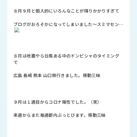
品
情
８月９月と個人的にいろんなことが降りかかりすぎて
報
ブログがおろそかになってしまいました～スミマセン…
受
注
事
例
８月は地震やら台風ある中のドンピシャのタイミング
で
取
扱
広島 長崎 熊本 山口県行きました。移動三昧
メ
ー
カ
ー
９月は１週目からコロナ陽性でした。（笑）
お
来週からまた毎週都内ぶっとびます。移動三昧
知
ら
せ/
ブ