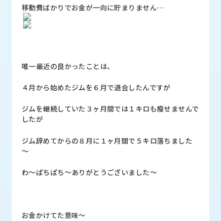
ロ
移動費ばかりでお金が一向に貯まりません…
グ
採
用
唯一最近の良かったことは、
情
報
４月から始めたジムを６月で退会したんですが
お
メ
問
ル
ジムを継続していた３ヶ月間では１キロも瘦せませんで
い
マ
したが
合
ガ
わ
登
ジム辞めてからの８月に１ヶ月間で５キロ落ちました
せ
録
～
awasangyo_nbc
わ～ぱちぱち～ありがとうございました～
お金かけてた意味～