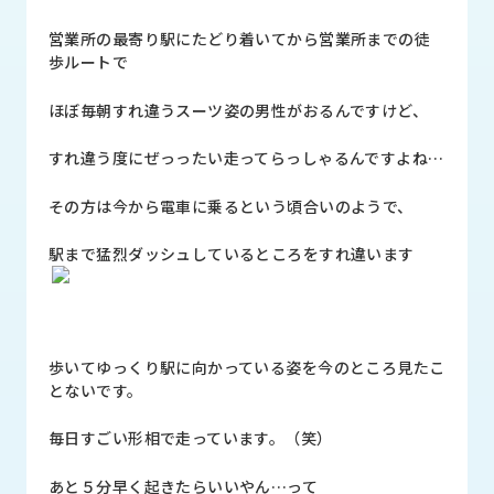
品
情
営業所の最寄り駅にたどり着いてから営業所までの徒
報
歩ルートで
受
ほぼ毎朝すれ違うスーツ姿の男性がおるんですけど、
注
事
すれ違う度にぜっったい走ってらっしゃるんですよね…
例
その方は今から電車に乗るという頃合いのようで、
取
扱
駅まで猛烈ダッシュしているところをすれ違います
メ
ー
カ
ー
歩いてゆっくり駅に向かっている姿を今のところ見たこ
とないです。
お
知
毎日すごい形相で走っています。（笑）
ら
せ/
あと５分早く起きたらいいやん…って
ブ