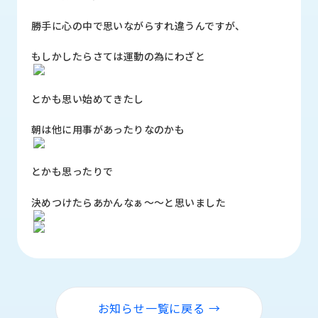
ロ
グ
勝手に心の中で思いながらすれ違うんですが、
もしかしたらさては運動の為にわざと
採
用
情
とかも思い始めてきたし
報
朝は他に用事があったりなのかも
お
メ
問
ル
い
マ
とかも思ったりで
合
ガ
わ
登
決めつけたらあかんなぁ～～と思いました
せ
録
awasangyo_nbc
お知らせ一覧に戻る →