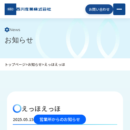
西川
お問い合わせ
産業
株式
会社
News
お知らせ
企
業
情
報
トップページ
>
お知らせ
>
えっほえっほ
私
た
ち
の
取
り
えっほえっほ
組
み
2025.05.15
営業所からのお知らせ
商