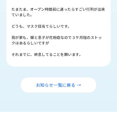
品
情
たまたま、オープン時間前に通ったらすごい行列が出来
報
ていました。
受
どうも、マスク目当てらしいです。
注
事
我が家も、嫁と息子が花粉症なので３ケ月程のストッ
例
クはあるらしいですが
取
それまでに、終息してることを願います。
扱
メ
ー
カ
ー
お知らせ一覧に戻る →
お
知
ら
せ/
ブ