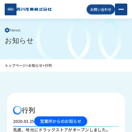
西川
お問い合わせ
産業
株式
会社
News
お知らせ
企
業
情
報
トップページ
>
お知らせ
>
行列
私
た
ち
の
取
り
行列
組
み
2020.03.25
営業所からのお知らせ
商
先週、地元にドラッグストアがオープンしました。