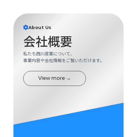
ロ
グ
About Us
採
会社概要
用
情
報
私たち西川産業について、
お
メ
事業内容や会社情報をご覧いただけます。
問
ル
い
マ
合
ガ
View more →
わ
登
せ
録
awasangyo_nbc