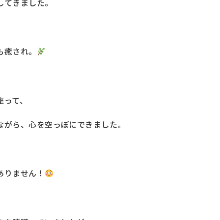
してきました。
も癒され。
座って、
ながら、心を空っぽにできました。
ありません！