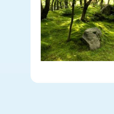
ロ
グ
お
メ
採
問
ル
用
い
マ
情
合
ガ
報
わ
登
せ
録
@nishikawasangyo_nbc