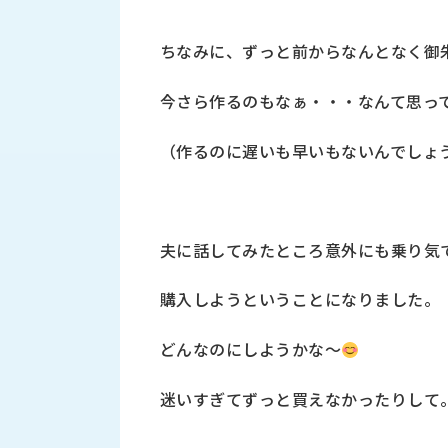
ス
納
テ
期
ちなみに、ずっと前からなんとなく御
ム
機
機
械
器
今さら作るのもなぁ・・・なんて思っ
情
メ
報
カ
（作るのに遅いも早いもないんでしょ
工
ト
作
ロ・
機
制
械
御
の
夫に話してみたところ意外にも乗り気
機
自
器
動
購入しようということになりました。
化,AI,
IoT
お
どんなのにしようかな～
知
迷いすぎてずっと買えなかったりして
ら