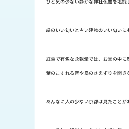
ひと気の少ない静かな神社仏閣を堪能
財
テ
作
務
ィ
機
情
械・
福
報
鍛
利
圧
一
緑のいい匂いと古い建物のいい匂いに
厚
機
般
生
械・
事
CAD/CAM
業
主
商
ロ
紅葉で有名な永観堂では、お堂の中に
行
ボ
品
動
ッ
葉のこすれる音や鳥のさえずりを聞き
計
情
ト
画
切
報
私
削・
た
ツ
新
あんなに人の少ない京都は見たことが
ち
ー
着
の
リ
一
強
ン
覧
み
グ・
お
測