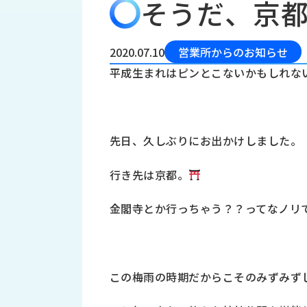
そうだ、京
会
う
社
れ
り
概
し
組
要
か
2020.07.10
営業所からのお知らせ
っ
経
み
平成生まれはピンとこないかもしれな
た
営
受
理
私
注
念
た
ち
拠
先日、久しぶりにお出かけしました。
の
点
取
取
一
行き先は京都。
り
扱
覧
組
メ
西
み
金閣寺とか行っちゃう？？ってなノリ
川
ー
サ
産
ス
業
カ
テ
の
ナ
ー
この梅雨の時期だからこそのみずみず
沿
ビ
革
リ
工