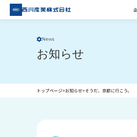
西川
産業
株式
会社
News
ト
お知らせ
ッ
プ
ペ
ー
ジ
トップページ
>
お知らせ
>
そうだ、京都に行こう。
企
私
受
業
た
注
情
ち
事
報
の
例
取