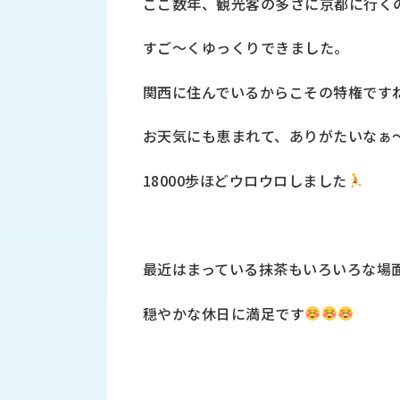
ここ数年、観光客の多さに京都に行く
す
定・
す
作
すご～くゆっくりできました。
め
業
商
工
品
関西に住んでいるからこその特権です
具
情
環
報
お天気にも恵まれて、ありがたいなぁ
境
エ
機
ン
18000歩ほどウロウロしました
器・
ジ
工
ニ
場
ア
設
リ
備
最近はまっている抹茶もいろいろな場
ン
マ
グ
テ
穏やかな休日に満足です
情
ハ
報
ン・
中
FA
古・
シ
短