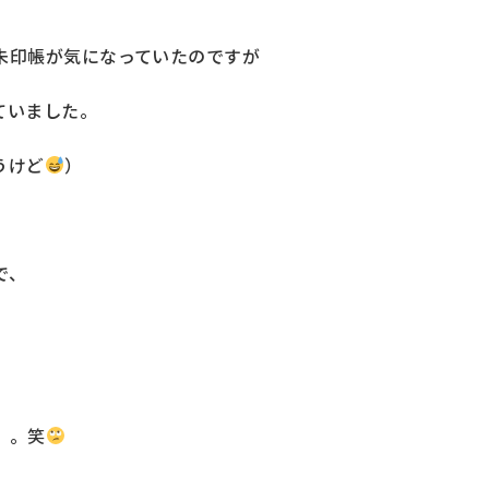
朱印帳が気になっていたのですが
ていました。
うけど
）
で、
。。笑