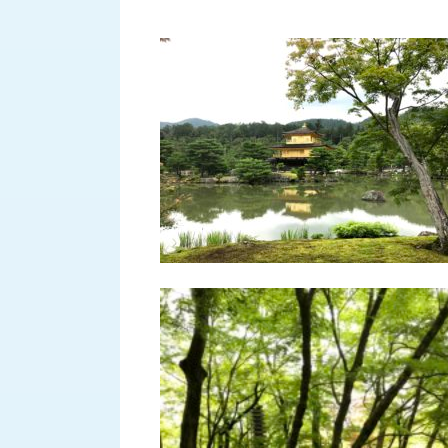
せ/
ブ
ロ
グ
お
知
ら
せ
営
業
所
ブ
ロ
グ
社
長
ブ