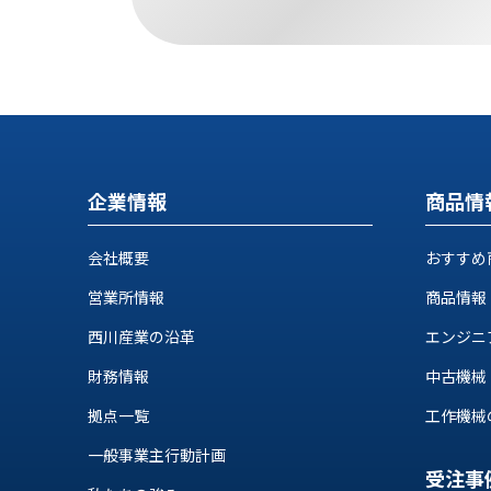
せ/
ブ
ロ
グ
お
知
企業情報
商品情
ら
せ
会社概要
おすすめ
営
業
営業所情報
商品情報
所
西川産業の沿革
エンジニ
ブ
ロ
財務情報
中古機械
グ
拠点一覧
工作機械の自
社
長
一般事業主行動計画
ブ
受注事