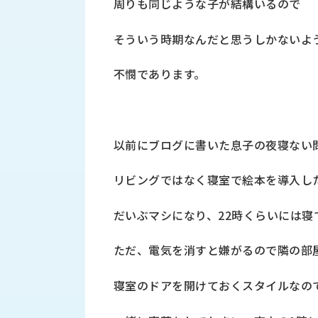
周りも同じような子が結構いるので
財
テ
作
務
ィ
機
情
そういう時期なんだと思うしかないよ
械・
福
報
鍛
利
圧
一
不憫であります。
厚
機
般
生
械・
事
CAD/CAM
業
主
商
ロ
以前にブログに書いた息子の夜寝ない
行
ボ
品
動
ッ
リビングではなく寝室で絵本を導入し
計
情
ト
画
切
報
だいぶマシになり、22時くらいには寝
私
削・
た
ツ
新
ただ、電気を消すと嫌がるので隣の部
ち
ー
着
の
リ
一
強
寝室のドアを開けておくスタイルなの
ン
覧
み
グ・
お
測