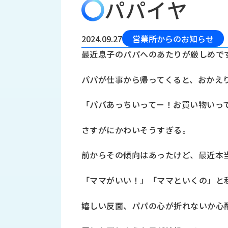
パパイヤ
会
う
社
れ
り
概
し
組
要
か
2024.09.27
営業所からのお知らせ
っ
経
み
最近息子のパパへのあたりが厳しめで
た
営
受
理
私
パパが仕事から帰ってくると、おかえ
注
念
た
ち
拠
「パパあっちいってー！お買い物いっ
の
点
取
取
一
さすがにかわいそうすぎる。
り
扱
覧
組
メ
西
み
前からその傾向はあったけど、最近本
川
ー
サ
産
ス
「ママがいい！」「ママといくの」と
業
カ
テ
の
ナ
ー
嬉しい反面、パパの心が折れないか心
沿
ビ
革
リ
工