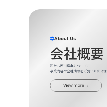
ス
納
テ
期
ム
機
機
械
器
情
メ
報
カ
工
About Us
ト
作
会社概要
ロ・
機
制
械
御
の
機
自
私たち西川産業について、
器
動
事業内容や会社情報をご覧いただけま
化,AI,
IoT
お
View more →
知
ら