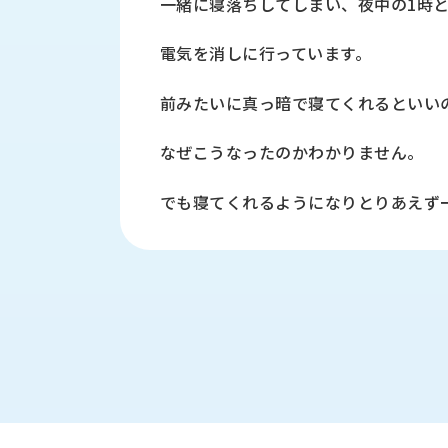
一緒に寝落ちしてしまい、夜中の1時と
す
定・
す
作
電気を消しに行っています。
め
業
商
工
品
前みたいに真っ暗で寝てくれるといい
具
情
環
報
なぜこうなったのかわかりません。
境
エ
機
ン
でも寝てくれるようになりとりあえず
器・
ジ
工
ニ
場
ア
設
リ
備
ン
マ
グ
テ
情
ハ
報
ン・
中
FA
古・
シ
短