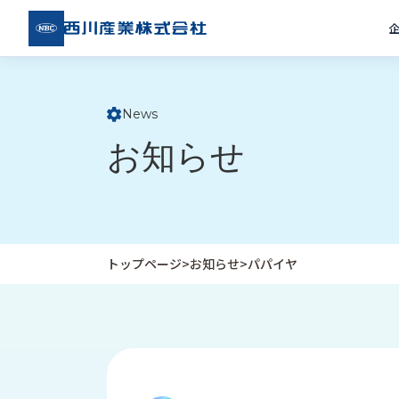
西川
産業
株式
会社
News
ト
お知らせ
ッ
プ
ペ
ー
ジ
トップページ
>
お知らせ
>
パパイヤ
企
私
受
業
た
注
情
ち
事
報
の
例
取