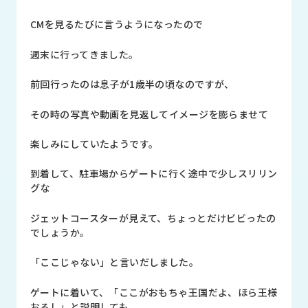
品
情
CMを見るたびに言うようになったので
報
週末に行ってきました。
受
注
前回行ったのは息子が1歳半の頃なのですが、
事
例
その時の写真や動画を見返してイメージを膨らませて
取
楽しみにしていたようです。
扱
メ
到着して、駐車場からゲートに行く途中で少しスリリン
ー
グな
カ
ー
ジェットコースターが見えて、ちょっとだけビビったの
でしょうか。
お
知
「ここじゃない」と言いだしました。
ら
せ/
ゲートに着いて、「ここがおもちゃ王国だよ、ほら王様
ブ
おるし」と説明しても