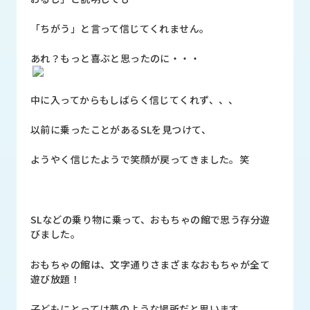
ロ
グ
「ちがう」と言って信じてくれません。
あれ？もっと喜ぶと思ったのに・・・
採
用
情
中に入ってからもしばらく信じてくれず、、、
報
以前に乗ったことがあるSLを見つけて、
お
メ
問
ル
ようやく信じたようで笑顔が戻ってきました。笑
い
マ
合
ガ
わ
登
せ
録
SLなどの乗り物に乗って、おもちゃの館で思う存分遊
awasangyo_nbc
びました。
おもちゃの館は、文字通りさまざまなおもちゃが全て
遊び放題！
子どもにとっては夢のような場所だと思います。