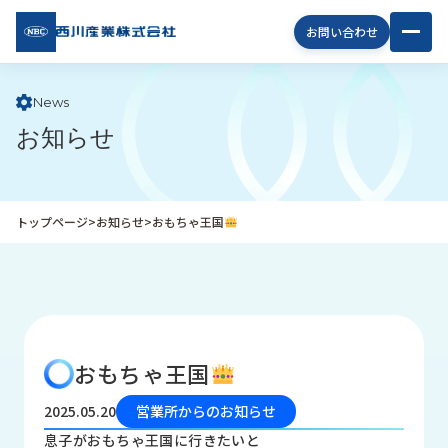
西川
お問い合わせ
産業
株式
会社
News
お知らせ
企
業
情
報
トップページ
>
お知らせ
>
おもちゃ王国
私
た
ち
の
取
り
おもちゃ王国
組
み
2025.05.20
営業所からのお知らせ
商
息子がおもちゃ王国に行きたいと