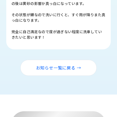
品
の後は黄砂の影響か真っ白になっています。
情
報
その状態が嫌なので洗いに行くと、すぐ雨が降りまた真
っ白になります。
受
注
完全に自己満足なので度が過ぎない程度に洗車してい
事
きたいと思います！
例
取
扱
メ
お知らせ一覧に戻る →
ー
カ
ー
お
知
ら
せ/
ブ