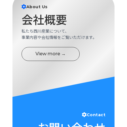
ロ
About Us
グ
会社概要
採
私たち西川産業について、
用
事業内容や会社情報をご覧いただけます。
情
報
View more →
お
メ
問
ル
い
マ
合
ガ
わ
登
せ
録
awasangyo_nbc
Contact