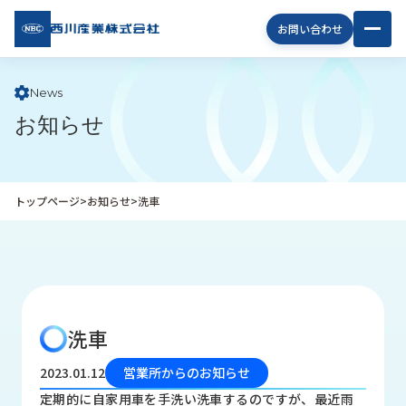
西川
お問い合わせ
産業
株式
会社
News
お知らせ
企
業
情
報
トップページ
>
お知らせ
>
洗車
私
た
ち
の
取
り
洗車
組
み
2023.01.12
営業所からのお知らせ
商
定期的に自家用車を手洗い洗車するのですが、最近雨