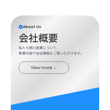
ロ
グ
採
About Us
用
会社概要
情
報
お
メ
私たち西川産業について、
問
ル
事業内容や会社情報をご覧いただけます。
い
マ
合
ガ
わ
登
View more →
せ
録
awasangyo_nbc