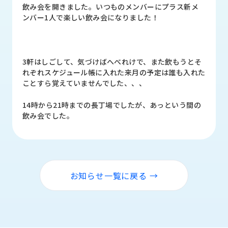
品
飲み会を開きました。いつものメンバーにプラス新メ
情
ンバー1人で楽しい飲み会になりました！
報
受
注
3軒はしごして、気づけばへべれけで、また飲もうとそ
事
れぞれスケジュール帳に入れた来月の予定は誰も入れた
例
ことすら覚えていませんでした、、、
取
14時から21時までの長丁場でしたが、あっという間の
扱
飲み会でした。
メ
ー
カ
ー
お知らせ一覧に戻る →
お
知
ら
せ/
ブ