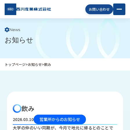
西川
お問い合わせ
産業
株式
会社
News
お知らせ
企
業
情
報
トップページ
>
お知らせ
>
飲み
私
た
ち
の
取
り
飲み
組
み
2026.03.10
営業所からのお知らせ
商
大学の仲のいい同期が、今月で地元に帰るとのことで