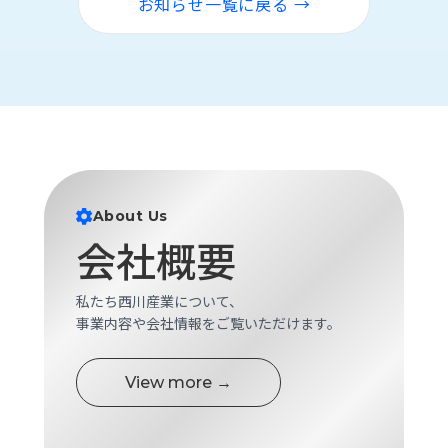
お知らせ一覧に戻る →
ロ
グ
採
用
情
報
お
メ
問
ル
About Us
い
マ
会社概要
合
ガ
わ
登
せ
録
私たち西川産業について、
事業内容や会社情報をご覧いただけます。
awasangyo_nbc
View more →