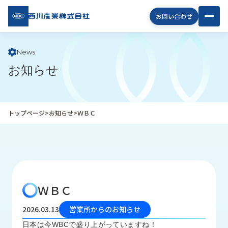
西川
お問い合わせ
産業
株式
会社
News
お知らせ
企
業
情
報
トップページ
>
お知らせ
>
ＷＢＣ
私
た
ち
の
取
り
ＷＢＣ
組
み
2026.03.13
営業所からのお知らせ
商
日本は今WBCで盛り上がっていますね！