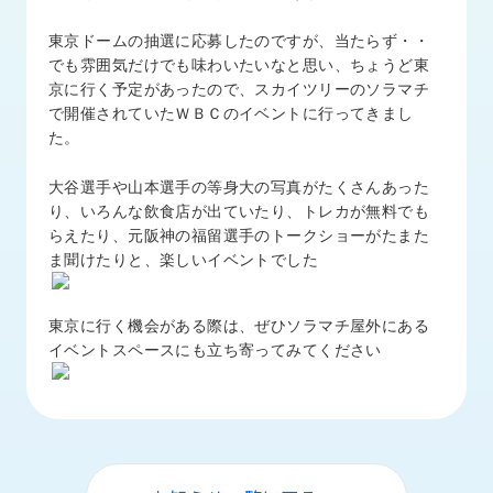
品
情
東京ドームの抽選に応募したのですが、当たらず・・
報
でも雰囲気だけでも味わいたいなと思い、ちょうど東
京に行く予定があったので、スカイツリーのソラマチ
受
で開催されていたＷＢＣのイベントに行ってきまし
注
た。
事
例
大谷選手や山本選手の等身大の写真がたくさんあった
り、いろんな飲食店が出ていたり、トレカが無料でも
取
らえたり、元阪神の福留選手のトークショーがたまた
扱
ま聞けたりと、楽しいイベントでした
メ
ー
カ
東京に行く機会がある際は、ぜひソラマチ屋外にある
ー
イベントスペースにも立ち寄ってみてください
お
知
ら
せ/
ブ