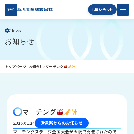
西川
お問い合わせ
産業
株式
会社
News
お知らせ
企
業
情
報
トップページ
>
お知らせ
>
マーチング
私
た
ち
の
取
り
マーチング
組
み
2026.02.24
営業所からのお知らせ
商
マーチングステージ全国大会が大阪で開催されたので