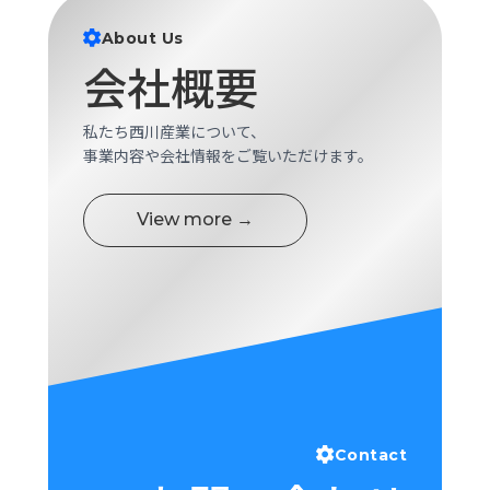
ロ
グ
About Us
会社概要
採
用
私たち西川産業について、
情
事業内容や会社情報をご覧いただけます。
報
お
メ
View more →
問
ル
い
マ
合
ガ
わ
登
せ
録
awasangyo_nbc
Contact