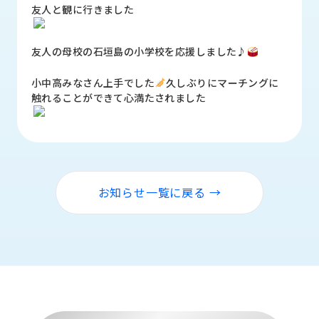
品
友人と観に行きました
情
報
友人の母校の石垣島の小学校を応援しました♪
受
小中高みなさん上手でした
久しぶりにマーチングに
注
触れることができて心満たされました
事
例
取
扱
メ
お知らせ一覧に戻る →
ー
カ
ー
お
知
ら
せ/
ブ