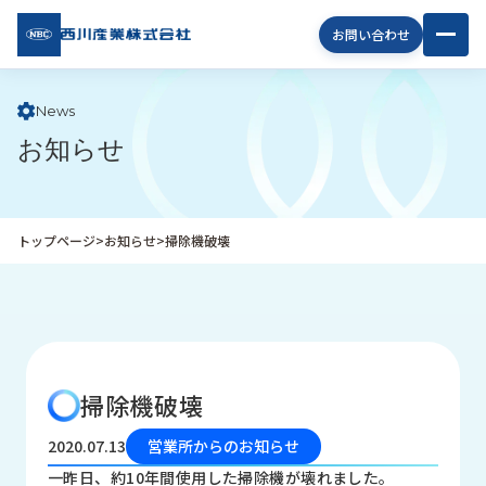
西川
お問い合わせ
産業
株式
会社
News
お知らせ
企
業
情
報
トップページ
>
お知らせ
>
掃除機破壊
私
た
ち
の
取
り
掃除機破壊
組
み
2020.07.13
営業所からのお知らせ
商
一昨日、約10年間使用した掃除機が壊れました。