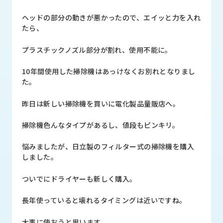
品
情
ヘッドの部分の動きが悪かったので、エイッと力を入れ
報
たら、
受
プラスチックノズル部分が割れ、使用不能に。
注
事
10年間使用した掃除機はあっけなくお別れとなりまし
例
た。
取
昨日は新しい掃除機を買いに電化製品量販店へ。
扱
メ
掃除機色んなタイプがあるし、値段もピンキリ。
ー
カ
悩みましたが、日立製のフィルター式の掃除機を購入
ー
しました。
お
ついでにドライヤーも新しく購入。
知
ら
長年使っていると壊れるタイミングは近いですね。
せ/
ブ
大事に使おうと思います。