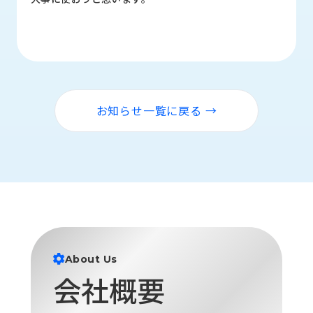
ロ
グ
採
用
情
お知らせ一覧に戻る →
報
お
メ
問
ル
い
マ
合
ガ
わ
登
せ
録
awasangyo_nbc
About Us
会社概要