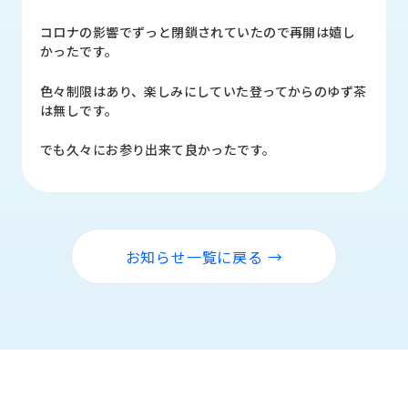
品
情
コロナの影響でずっと閉鎖されていたので再開は嬉し
報
かったです。
受
色々制限はあり、楽しみにしていた登ってからのゆず茶
注
は無しです。
事
例
でも久々にお参り出来て良かったです。
取
扱
メ
ー
お知らせ一覧に戻る →
カ
ー
お
知
ら
せ/
ブ