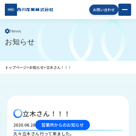
西川
お問い合わせ
産業
株式
会社
News
お知らせ
企
業
情
報
トップページ
>
お知らせ
>
立木さん！！！
私
た
ち
の
取
り
立木さん！！！
組
み
2020.06.28
営業所からのお知らせ
商
久々立木さん行って来ました。