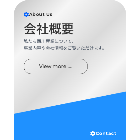
ロ
グ
About Us
会社概要
採
用
私たち西川産業について、
情
事業内容や会社情報をご覧いただけます。
報
お
メ
問
ル
View more →
い
マ
合
ガ
わ
登
せ
録
awasangyo_nbc
Contact