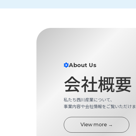
財
テ
作
務
ィ
機
情
械・
福
報
鍛
利
圧
一
厚
機
般
生
械・
事
CAD/CAM
業
主
商
ロ
行
About Us
ボ
品
動
ッ
会社概要
計
情
ト
画
切
報
私
削・
私たち西川産業について、
た
ツ
新
事業内容や会社情報をご覧いただけま
ち
ー
着
の
リ
一
強
ン
覧
View more →
み
グ・
お
測