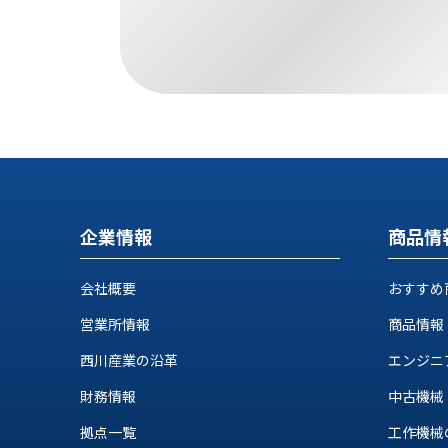
す
定・
す
作
め
業
商
工
品
具
情
環
報
境
エ
機
ン
器・
ジ
工
企業情報
商品情
ニ
場
ア
設
リ
会社概要
おすすめ
備
ン
マ
営業所情報
商品情報
グ
テ
情
西川産業の沿革
エンジニ
ハ
報
ン・
財務情報
中古機械
中
FA
古・
拠点一覧
工作機械の自
シ
短