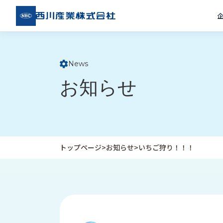
西川
産業
株式
会社
News
ト
お知らせ
ッ
プ
ペ
ー
ジ
トップページ
>
お知らせ
>
いちご狩り！！！
企
私
受
業
た
注
情
ち
事
報
の
例
取