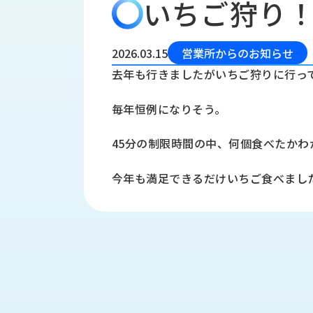
いちご狩り
会
う
社
れ
り
概
し
組
要
か
2026.03.15
営業所からのお知らせ
っ
経
み
去年も行きましたがいちご狩りに行っ
た
営
受
理
私
毎年恒例になりそう。
注
念
た
ち
拠
45分の制限時間の中、何個食べたか
の
点
取
取
一
今年も満足できるだけいちご食べまし
り
扱
覧
組
メ
西
み
川
ー
サ
産
ス
業
カ
テ
の
ナ
ー
沿
ビ
革
リ
工