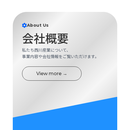
ロ
グ
About Us
採
会社概要
用
情
報
私たち西川産業について、
お
メ
事業内容や会社情報をご覧いただけます。
問
ル
い
マ
View more →
合
ガ
わ
登
せ
録
awasangyo_nbc