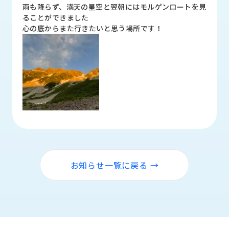
品
雨も降らず、満天の星空と翌朝にはモルゲンロートを見
情
ることができました
報
心の底からまた行きたいと思う場所です！
受
注
事
例
取
扱
メ
ー
カ
ー
お知らせ一覧に戻る →
お
知
ら
せ/
ブ