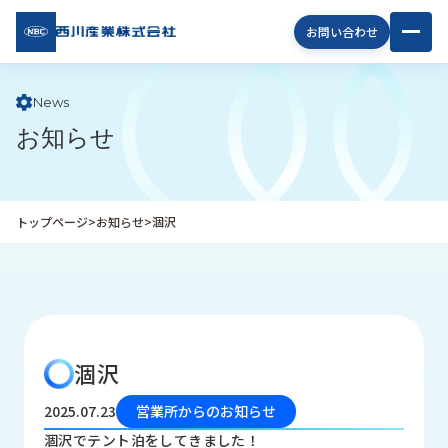
西川
お問い合わせ
産業
株式
会社
News
お知らせ
企
業
情
報
トップページ
>
お知らせ
>
涸沢
私
た
ち
の
取
り
涸沢
組
み
2025.07.23
営業所からのお知らせ
商
涸沢でテント泊をしてきました！