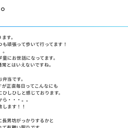
。。
！
ります。
つも頑張って歩いて行ってます！
。。
学童にお世話になってます。
通常とはいえないですね。
お弁当です。
すが正直毎日ってこんなにも
にひしひしと感じております。
から・・・。。
敬します！！
に長男坊がっかりするかと
れて有難い限りです。