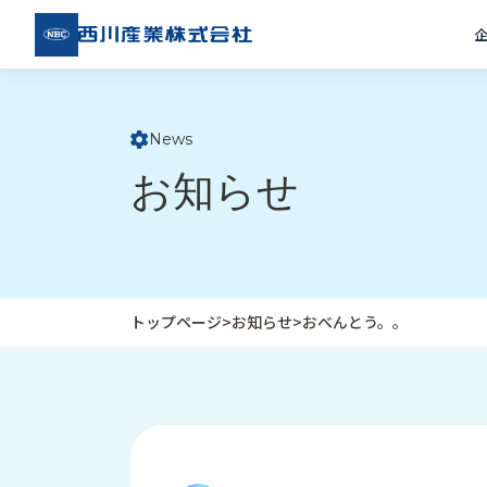
西川
産業
株式
会社
News
ト
お知らせ
ッ
プ
ペ
ー
ジ
トップページ
>
お知らせ
>
おべんとう。。
企
私
受
業
た
注
情
ち
事
報
の
例
取