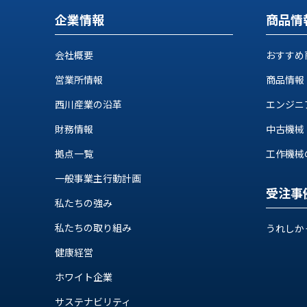
ス
納
企業情報
商品情
テ
期
ム
機
機
会社概要
おすすめ
械
器
情
営業所情報
商品情報
メ
報
カ
西川産業の沿革
エンジニ
工
ト
作
財務情報
中古機械
ロ・
機
制
拠点一覧
工作機械の自
械
御
の
機
一般事業主行動計画
自
受注事
器
動
私たちの強み
化,AI,
私たちの取り組み
うれしか
IoT
お
健康経営
知
ホワイト企業
ら
サステナビリティ