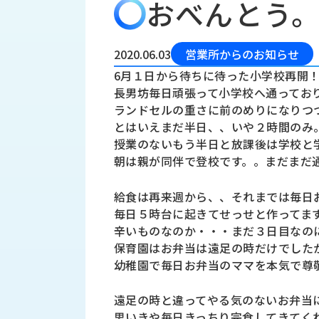
おべんとう
会
う
社
れ
り
概
し
組
要
か
2020.06.03
営業所からのお知らせ
っ
経
み
6月１日から待ちに待った小学校再開
た
営
長男坊毎日頑張って小学校へ通ってお
受
理
私
ランドセルの重さに前のめりになりつ
注
念
た
とはいえまだ半日、、いや２時間のみ
ち
拠
授業のないもう半日と放課後は学校と
の
点
取
朝は親が同伴で登校です。。まだまだ
取
一
り
扱
覧
給食は再来週から、、それまでは毎日
組
メ
西
毎日５時台に起きてせっせと作ってま
み
川
辛いものなのか・・・まだ３日目なの
ー
サ
産
保育園はお弁当は遠足の時だけでした
ス
業
カ
幼稚園で毎日お弁当のママを本気で尊
テ
の
ナ
ー
沿
ビ
遠足の時と違ってやる気のないお弁当
革
リ
工
思いきや毎日きっちり完食してきてく