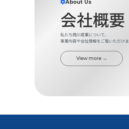
About Us
す
定・
す
会社概要
作
め
業
商
工
品
具
私たち西川産業について、
情
環
事業内容や会社情報をご覧いただけま
報
境
エ
機
ン
View more →
器・
ジ
工
ニ
場
ア
設
リ
備
ン
マ
グ
テ
情
ハ
報
ン・
中
FA
古・
シ
短