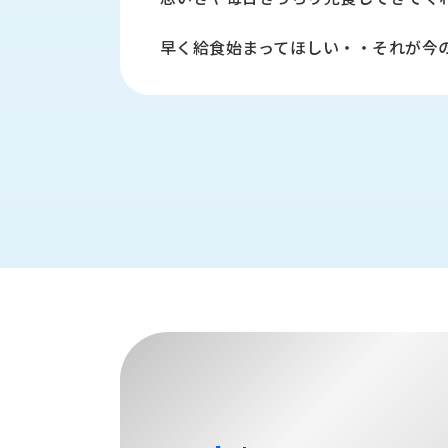
財
テ
作
務
ィ
機
早く給食始まってほしい・・それが今
情
械・
福
報
鍛
利
圧
一
厚
機
般
生
械・
事
CAD/CAM
業
主
商
ロ
行
ボ
品
動
ッ
計
情
ト
画
切
報
私
削・
た
ツ
新
ち
ー
着
の
リ
一
強
ン
覧
み
グ・
お
測