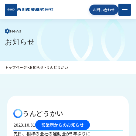
西川
お問い合わせ
産業
株式
会社
News
お知らせ
企
業
情
報
トップページ
>
お知らせ
>
うんどうかい
私
た
ち
の
取
り
うんどうかい
組
み
2023.10.31
営業所からのお知らせ
商
先日、相棒の会社の運動会が5年ぶりに