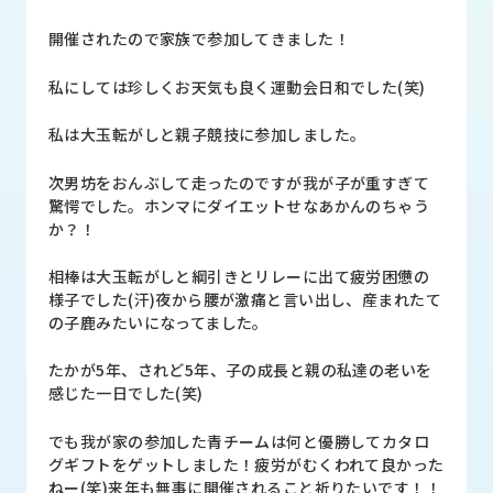
品
情
開催されたので家族で参加してきました！
報
私にしては珍しくお天気も良く運動会日和でした(笑)
受
注
私は大玉転がしと親子競技に参加しました。
事
例
次男坊をおんぶして走ったのですが我が子が重すぎて
驚愕でした。ホンマにダイエットせなあかんのちゃう
取
か？！
扱
メ
相棒は大玉転がしと綱引きとリレーに出て疲労困憊の
ー
様子でした(汗)夜から腰が激痛と言い出し、産まれたて
カ
の子鹿みたいになってました。
ー
たかが5年、されど5年、子の成長と親の私達の老いを
お
感じた一日でした(笑)
知
ら
でも我が家の参加した青チームは何と優勝してカタロ
せ/
グギフトをゲットしました！疲労がむくわれて良かった
ブ
ねー(笑)来年も無事に開催されること祈りたいです！！