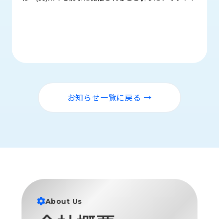
ロ
グ
採
用
情
報
お
メ
お知らせ一覧に戻る →
問
ル
い
マ
合
ガ
わ
登
せ
録
awasangyo_nbc
About Us