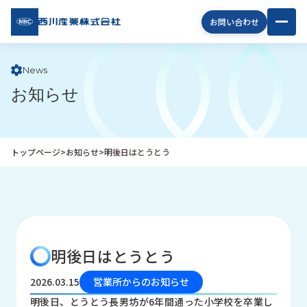
西川
お問い合わせ
産業
株式
会社
News
お知らせ
企
業
情
報
トップページ
>
お知らせ
>
明後日はとうとう
私
た
ち
の
取
り
明後日はとうとう
組
み
2026.03.15
営業所からのお知らせ
商
明後日、とうとう長男坊が6年間通った小学校を卒業し