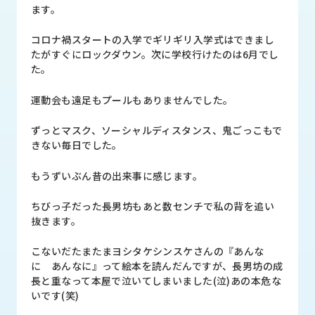
品
ます。
情
報
コロナ禍スタートの入学でギリギリ入学式はできまし
たがすぐにロックダウン。次に学校行けたのは6月でし
受
た。
注
事
運動会も遠足もプールもありませんでした。
例
ずっとマスク、ソーシャルディスタンス、鬼ごっこもで
取
きない毎日でした。
扱
メ
もうずいぶん昔の出来事に感じます。
ー
カ
ちびっ子だった長男坊もあと数センチで私の背を追い
ー
抜きます。
お
こないだたまたまヨシタケシンスケさんの『あんな
知
に あんなに』って絵本を読んだんですが、長男坊の成
ら
長と重なって本屋で泣いてしまいました(泣)あの本危な
せ/
いです(笑)
ブ