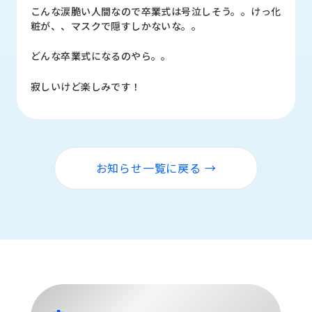
ロ
こんな涙脆い人間なので卒業式は号泣しそう。。けっ化
グ
粧が、、マスクで隠すしかないな。。
どんな卒業式になるのやら。。
採
用
寂しいけど楽しみです！
情
報
お
メ
問
ル
い
マ
お知らせ一覧に戻る →
合
ガ
わ
登
せ
録
awasangyo_nbc