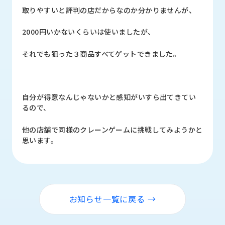
ロ
取りやすいと評判の店だからなのか分かりませんが、
グ
2000円いかないくらいは使いましたが、
採
それでも狙った３商品すべてゲットできました。
用
情
報
お
メ
自分が得意なんじゃないかと感知がいすら出てきてい
問
ル
るので、
い
マ
合
ガ
他の店舗で同様のクレーンゲームに挑戦してみようかと
わ
登
思います。
せ
録
awasangyo_nbc
お知らせ一覧に戻る →