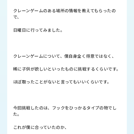
品
情
クレーンゲームのある場所の情報を教えてもらったの
報
で、
受
日曜日に行ってみました。
注
事
例
クレーンゲームについて、僕自身全く得意ではなく、
取
扱
稀に子供が欲しいといったものに挑戦するくらいです。
メ
ー
ほぼ取ったことがないと言ってもいいくらいです。
カ
ー
お
今回挑戦したのは、フックをひっかるタイプの物でし
知
た。
ら
せ/
これが僕に合っていたのか、
ブ