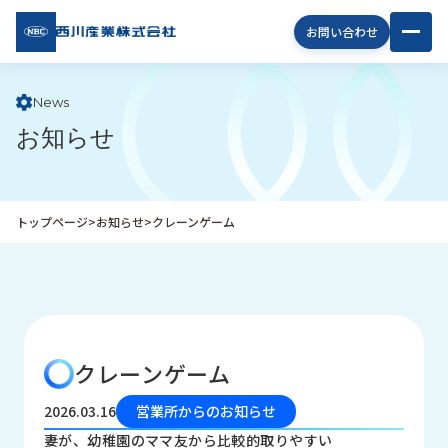
西川
お問い合わせ
産業
株式
会社
News
お知らせ
企
業
情
報
トップページ
>
お知らせ
>
クレーンゲーム
私
た
ち
の
取
り
クレーンゲーム
組
み
2026.03.16
営業所からのお知らせ
商
妻が、幼稚園のママ友から比較的取りやすい