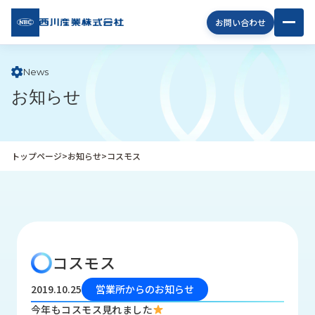
西川
お問い合わせ
産業
株式
会社
News
お知らせ
企
業
情
報
トップページ
>
お知らせ
>
コスモス
私
た
ち
の
取
り
コスモス
組
み
2019.10.25
営業所からのお知らせ
商
今年もコスモス見れました