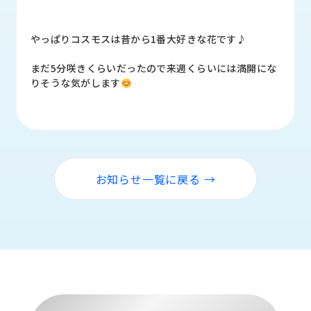
品
情
報
やっぱりコスモスは昔から1番大好きな花です♪
受
まだ5分咲きくらいだったので来週くらいには満開にな
注
りそうな気がします
事
例
取
扱
メ
お知らせ一覧に戻る →
ー
カ
ー
お
知
ら
せ/
ブ