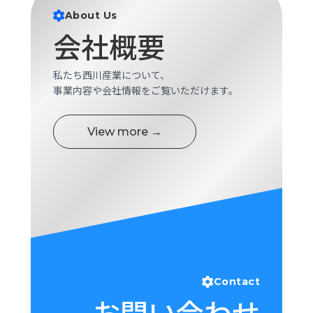
ロ
About Us
グ
会社概要
採
私たち西川産業について、
用
事業内容や会社情報をご覧いただけます。
情
報
View more →
お
メ
問
ル
い
マ
合
ガ
わ
登
せ
録
awasangyo_nbc
Contact
お問い合わせ