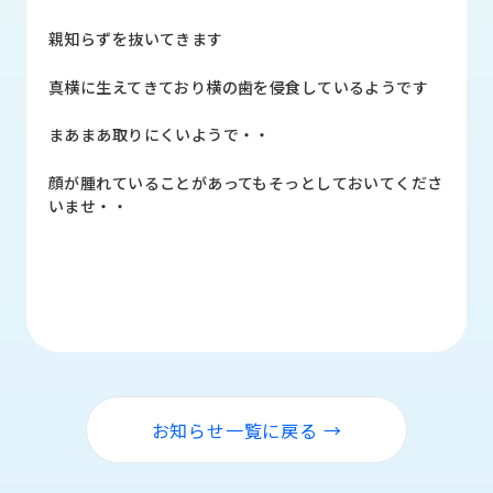
品
情
親知らずを抜いてきます
報
真横に生えてきており横の歯を侵食しているようです
受
注
まあまあ取りにくいようで・・
事
例
顔が腫れていることがあってもそっとしておいてくださ
いませ・・
取
扱
メ
ー
カ
ー
お
知
お知らせ一覧に戻る →
ら
せ/
ブ