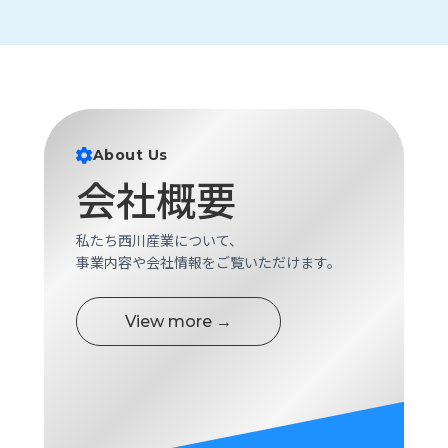
ロ
グ
採
用
情
About Us
報
会社概要
お
メ
問
ル
い
マ
私たち西川産業について、
合
ガ
事業内容や会社情報をご覧いただけます。
わ
登
せ
録
View more →
awasangyo_nbc