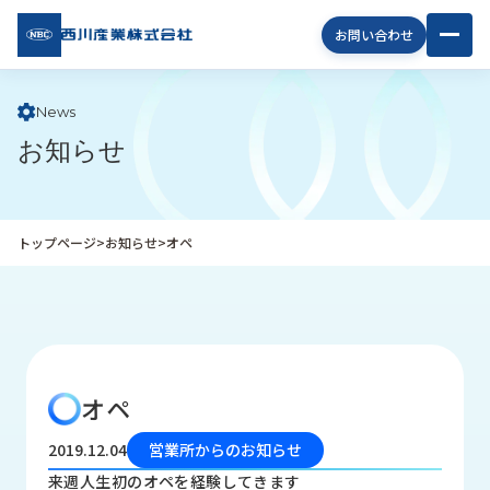
西川
お問い合わせ
産業
株式
会社
News
お知らせ
企
業
情
報
トップページ
>
お知らせ
>
オペ
私
た
ち
の
取
り
オペ
組
み
2019.12.04
営業所からのお知らせ
商
来週人生初のオペを経験してきます