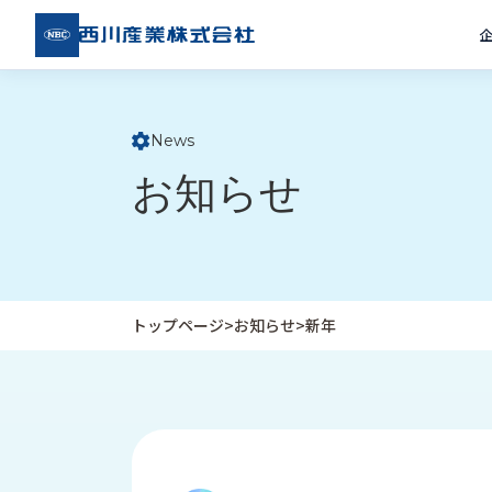
西川
産業
株式
会社
News
ト
お知らせ
ッ
プ
ペ
ー
ジ
トップページ
>
お知らせ
>
新年
企
私
受
業
た
注
情
ち
事
報
の
例
取