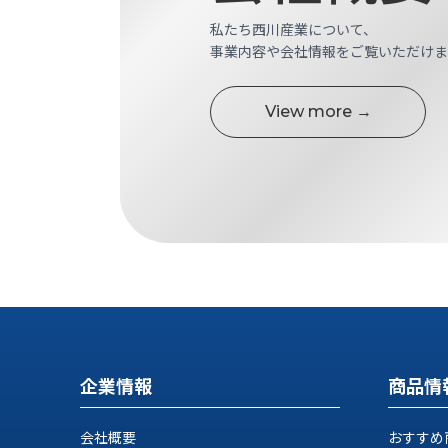
す
定・
私たち西川産業について、
す
作
事業内容や会社情報をご覧いただけま
め
業
商
工
品
具
View more →
情
環
報
境
エ
機
ン
器・
ジ
工
ニ
場
ア
設
リ
備
ン
マ
グ
テ
情
ハ
報
企業情報
商品情
ン・
中
FA
古・
シ
会社概要
おすすめ
短