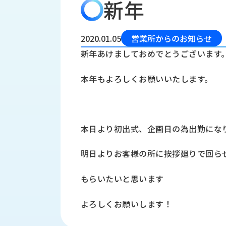
新年
会
う
社
れ
り
概
し
組
要
か
2020.01.05
営業所からのお知らせ
っ
経
み
新年あけましておめでとうございます
た
営
受
理
私
本年もよろしくお願いいたします。
注
念
た
ち
拠
の
点
取
取
一
本日より初出式、企画日の為出勤にな
り
扱
覧
組
メ
西
み
明日よりお客様の所に挨拶廻りで回ら
川
ー
サ
産
ス
もらいたいと思います
業
カ
テ
の
ナ
ー
よろしくお願いします！
沿
ビ
革
リ
工