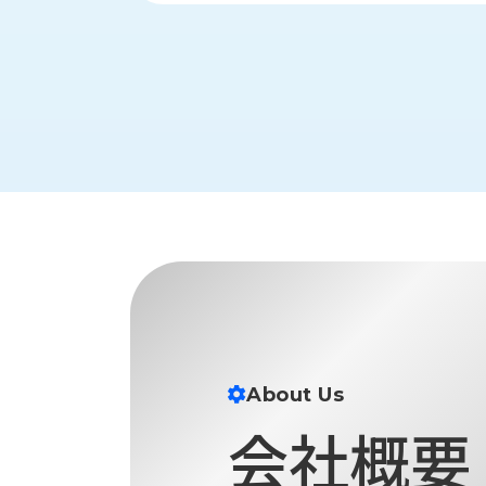
財
テ
作
務
ィ
機
情
械・
福
報
鍛
利
圧
一
厚
機
般
生
械・
事
CAD/CAM
業
主
商
ロ
行
ボ
品
動
ッ
計
情
ト
画
切
報
私
削・
た
ツ
新
ち
ー
About Us
着
の
リ
一
会社概要
強
ン
覧
み
グ・
お
測