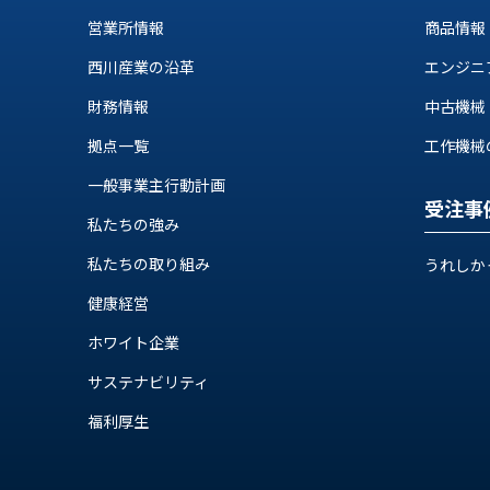
ス
納
営業所情報
商品情報
テ
期
ム
西川産業の沿革
エンジニ
機
機
械
器
財務情報
中古機械
情
メ
報
拠点一覧
工作機械の自
カ
工
一般事業主行動計画
ト
作
受注事
ロ・
機
私たちの強み
制
械
御
私たちの取り組み
うれしか
の
機
自
健康経営
器
動
ホワイト企業
化,AI,
IoT
お
サステナビリティ
知
福利厚生
ら