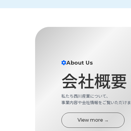
財
テ
作
務
ィ
機
情
械・
福
報
鍛
利
圧
一
厚
機
般
生
械・
事
CAD/CAM
業
主
商
ロ
行
About Us
ボ
品
動
ッ
会社概要
計
情
ト
画
切
報
私
削・
私たち西川産業について、
た
ツ
新
事業内容や会社情報をご覧いただけま
ち
ー
着
の
リ
一
強
ン
覧
View more →
み
グ・
お
測