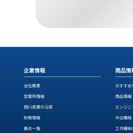
す
定・
す
作
め
業
商
工
品
具
情
環
報
境
エ
機
ン
器・
ジ
工
企業情報
商品情
ニ
場
ア
設
リ
会社概要
おすすめ
備
ン
マ
営業所情報
商品情報
グ
テ
情
西川産業の沿革
エンジニ
ハ
報
ン・
財務情報
中古機械
中
FA
古・
拠点一覧
工作機械の自
シ
短