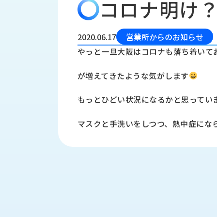
コロナ明け
会
う
社
れ
り
概
し
組
要
か
2020.06.17
営業所からのお知らせ
っ
経
み
やっと一旦大阪はコロナも落ち着いて
た
営
受
理
私
が増えてきたような気がします
注
念
た
ち
拠
もっとひどい状況になるかと思ってい
の
点
取
取
一
マスクと手洗いをしつつ、熱中症にな
り
扱
覧
組
メ
西
み
川
ー
サ
産
ス
業
カ
テ
の
ナ
ー
沿
ビ
革
リ
工