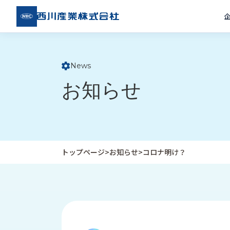
西川
産業
株式
会社
News
ト
お知らせ
ッ
プ
ペ
ー
ジ
トップページ
>
お知らせ
>
コロナ明け？
企
私
受
業
た
注
情
ち
事
報
の
例
取