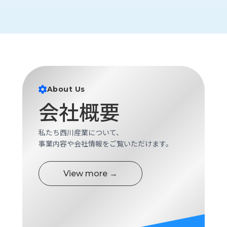
ロ
グ
採
用
情
報
About Us
お
メ
会社概要
問
ル
い
マ
合
ガ
私たち西川産業について、
わ
登
事業内容や会社情報をご覧いただけます。
せ
録
awasangyo_nbc
View more →