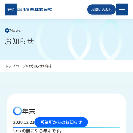
西川
お問い合わせ
産業
株式
会社
News
お知らせ
企
業
情
報
トップページ
>
お知らせ
>
年末
私
た
ち
の
取
り
年末
組
み
2020.12.21
営業所からのお知らせ
商
いつの間にやら年末です。