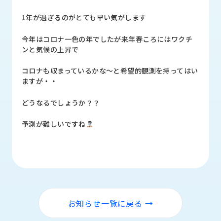
品
情
1年が過ぎるのがとても早い気がします
報
今年はコロナ一色の年でしたが来年春ころにはワクチ
受
ンと気候の上昇で
注
事
コロナも収まっているかな～と希望的観測を持ってはい
例
ますが・・
取
どうなるでしょうか？？
扱
メ
予測が難しいですね
ー
カ
ー
お
知
ら
お知らせ一覧に戻る →
せ/
ブ