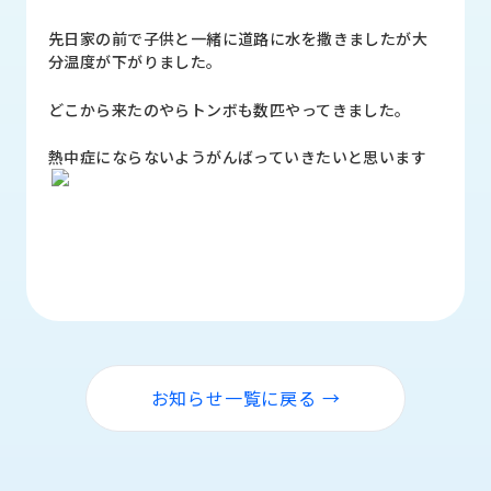
品
情
先日家の前で子供と一緒に道路に水を撒きましたが大
報
分温度が下がりました。
受
どこから来たのやらトンボも数匹やってきました。
注
事
熱中症にならないようがんばっていきたいと思います
例
取
扱
メ
ー
カ
ー
お
お知らせ一覧に戻る →
知
ら
せ/
ブ