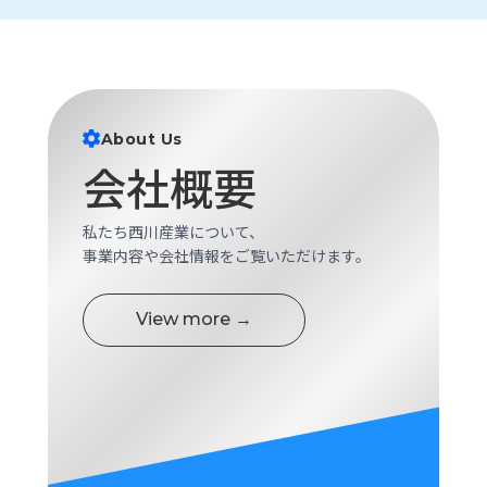
ロ
グ
採
用
About Us
情
会社概要
報
お
メ
問
ル
私たち西川産業について、
い
マ
事業内容や会社情報をご覧いただけます。
合
ガ
わ
登
View more →
せ
録
awasangyo_nbc