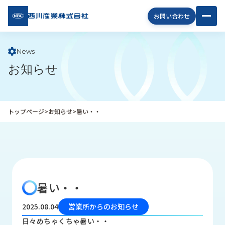
西川
お問い合わせ
産業
株式
会社
News
お知らせ
企
業
情
報
トップページ
>
お知らせ
>
暑い・・
私
た
ち
の
取
り
暑い・・
組
み
2025.08.04
営業所からのお知らせ
商
日々めちゃくちゃ暑い・・