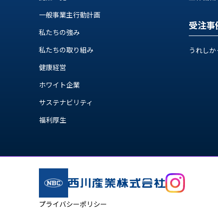
ス
納
テ
一般事業主行動計画
期
受注事
ム
機
私たちの強み
機
械
器
私たちの取り組み
うれしか
情
メ
報
健康経営
カ
工
ト
ホワイト企業
作
ロ・
機
サステナビリティ
制
械
御
福利厚生
の
機
自
器
動
化,AI,
IoT
お
知
ら
プライバシーポリシー