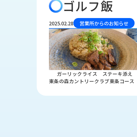
ゴルフ飯
会
う
社
れ
り
概
し
組
要
か
2025.02.28
営業所からのお知らせ
っ
経
み
た
営
受
理
私
注
念
た
ち
拠
の
点
取
取
ガーリックライス ステーキ添え
一
り
扱
覧
東条の森カントリークラブ東条コース
組
メ
西
み
川
ー
サ
産
ス
業
カ
テ
の
ナ
ー
沿
ビ
革
リ
工