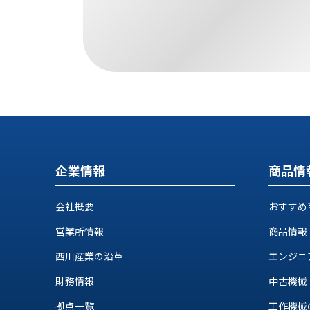
す
定・
す
作
め
業
商
工
品
具
情
環
報
境
エ
機
ン
器・
ジ
工
ニ
企業情報
商品情
場
ア
設
リ
備
会社概要
おすすめ
ン
マ
グ
営業所情報
商品情報
テ
情
ハ
西川産業の沿革
エンジニ
報
ン・
中
財務情報
中古機械
FA
古・
シ
拠点一覧
工作機械の自
短