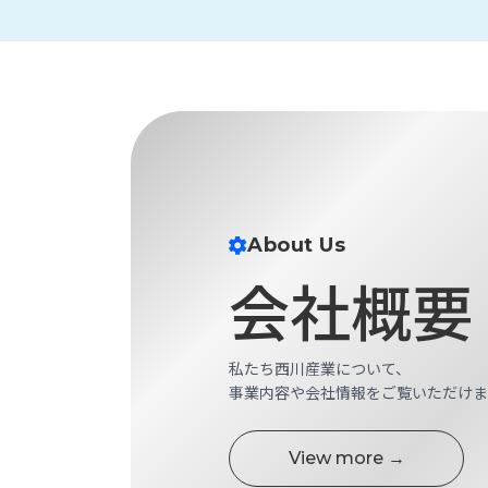
財
テ
作
務
ィ
機
情
械・
福
報
鍛
利
圧
一
厚
機
般
生
械・
事
CAD/CAM
業
主
商
ロ
行
ボ
About Us
品
動
ッ
会社概要
計
情
ト
画
切
報
私
削・
た
ツ
私たち西川産業について、
新
ち
ー
事業内容や会社情報をご覧いただけま
着
の
リ
一
強
ン
覧
み
View more →
グ・
お
測