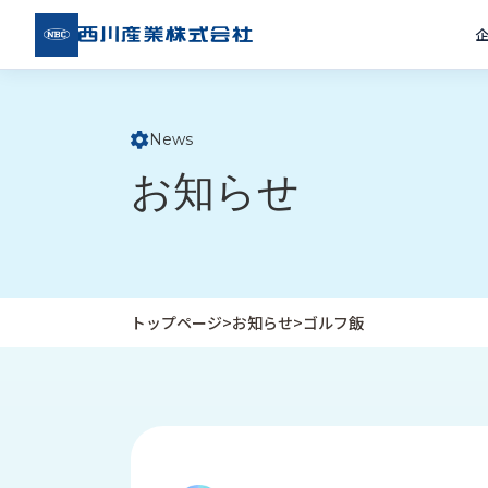
西川
産業
株式
会社
News
ト
お知らせ
ッ
プ
ペ
ー
ジ
トップページ
>
お知らせ
>
ゴルフ飯
企
私
受
業
た
注
情
ち
事
報
の
例
取