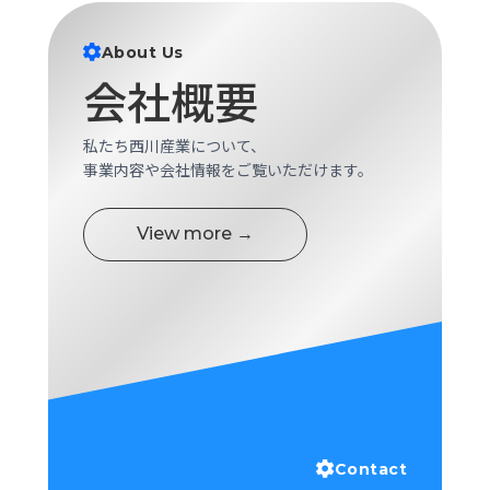
ロ
グ
About Us
会社概要
採
用
私たち西川産業について、
情
事業内容や会社情報をご覧いただけます。
報
お
メ
問
ル
View more →
い
マ
合
ガ
わ
登
せ
録
awasangyo_nbc
Contact