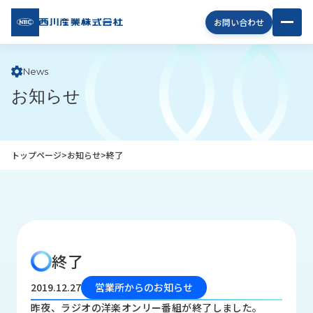
西川
お問い合わせ
産業
株式
会社
News
お知らせ
企
業
情
報
トップページ
>
お知らせ
>
終了
私
た
ち
の
取
り
終了
組
み
2019.12.27
営業所からのお知らせ
商
昨夜、ラジオの洋楽オンリー番組が終了しました。