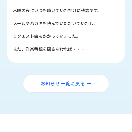
品
情
木曜の夜にいつも聴いていただけに残念です。
報
メールやハガキも読んでいただいていたし、
受
注
リクエスト曲もかかっていました。
事
例
また、洋楽番組を探さなければ・・・
取
扱
メ
ー
お知らせ一覧に戻る →
カ
ー
お
知
ら
せ/
ブ